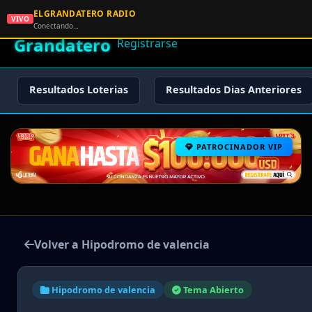
ELGRANDATERO RADIO
🌟 El
VIVO
🏠 Inicio
🔑 Iniciar Sesión
📝
Conectando…
Grandatero
Registrarse
Resultados Loterias
Resultados Dias Anteriores
PATROCINADOR VIP
Volver a Hipodromo de valencia
Hipodromo de valencia
Tema Abierto