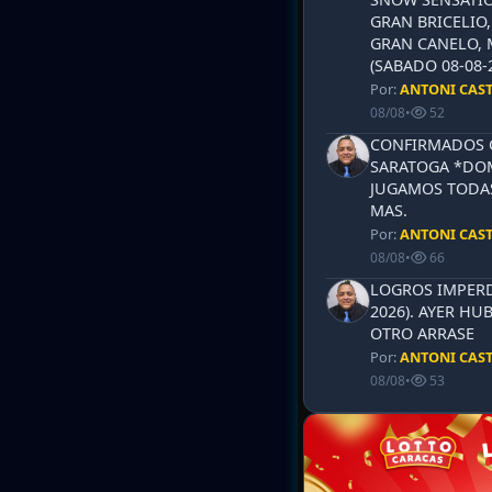
GRAN BRICELIO,
GRAN CANELO, 
(SABADO 08-08-2
Por:
ANTONI CAS
08/08
•
52
CONFIRMADOS 
SARATOGA *DOM
JUGAMOS TODAS
MAS.
Por:
ANTONI CAS
08/08
•
66
LOGROS IMPERD
2026). AYER HU
OTRO ARRASE
Por:
ANTONI CAS
08/08
•
53