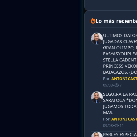
Lo más recient
ULTIMOS DATOS
JUGADAS CLAVES
GRAN OLIMPO, 
EASYASYOUPLEA
STELLA CADENT
PRINCESS VEKO
BATACAZOS. (DO
Por:
ANTONI CAS
09/08
•
7
SEGUIRA LA RA
SARATOGA *DOM
JUGAMOS TODAS
MAS.
Por:
ANTONI CAS
09/08
•
11
PARLEY ESPECI