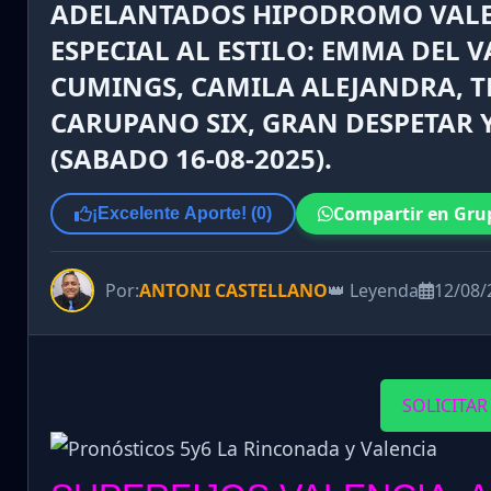
ADELANTADOS HIPODROMO VALEN
ESPECIAL AL ESTILO: EMMA DEL V
CUMINGS, CAMILA ALEJANDRA, T
CARUPANO SIX, GRAN DESPETAR Y 
(SABADO 16-08-2025).
Compartir en Gru
¡Excelente Aporte! (
0
)
Por:
ANTONI CASTELLANO
👑 Leyenda
12/08/
SOLICITAR