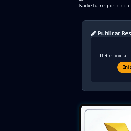
Nadie ha respondido aún
Publicar Re
Debes iniciar 
Ini