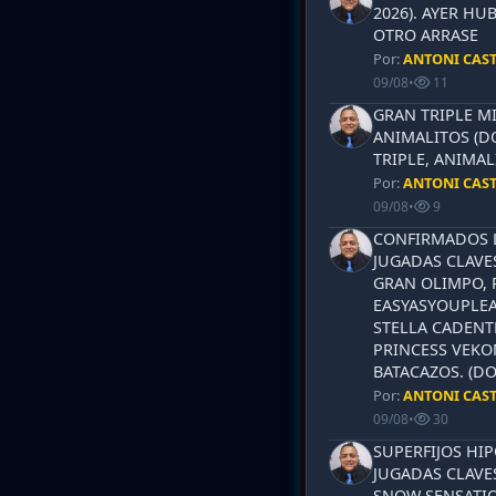
2026). AYER HU
OTRO ARRASE
Por:
ANTONI CAS
09/08
•
11
GRAN TRIPLE M
ANIMALITOS (D
TRIPLE, ANIMAL
Por:
ANTONI CAS
09/08
•
9
CONFIRMADOS L
JUGADAS CLAVES
GRAN OLIMPO, 
EASYASYOUPLEA
STELLA CADENT
PRINCESS VEKO
BATACAZOS. (DO
Por:
ANTONI CAS
09/08
•
30
SUPERFIJOS HI
JUGADAS CLAVES
SNOW SENSATIO