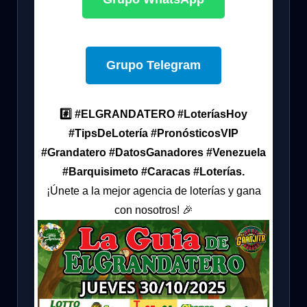
Grupo Telegram
#️⃣ #ELGRANDATERO #LoteríasHoy
#TipsDeLotería #PronósticosVIP
#Grandatero #DatosGanadores #Venezuela
#Barquisimeto #Caracas #Loterías.
¡Únete a la mejor agencia de loterías y gana
con nosotros! 🎉