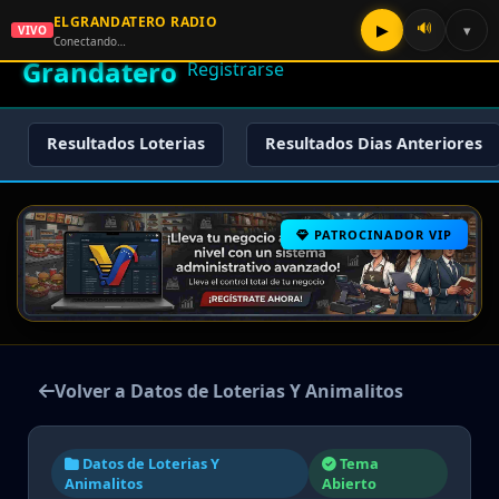
ELGRANDATERO RADIO
🌟 El
🔊
▶
▾
VIVO
🏠 Inicio
🔑 Iniciar Sesión
📝
Conectando…
Grandatero
Registrarse
Resultados Loterias
Resultados Dias Anteriores
PATROCINADOR VIP
Volver a Datos de Loterias Y Animalitos
Datos de Loterias Y
Tema
Animalitos
Abierto