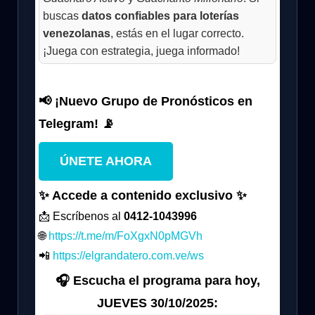
buscas
datos confiables para loterías
venezolanas
, estás en el lugar correcto.
¡Juega con estrategia, juega informado!
📢 ¡Nuevo Grupo de Pronósticos en
Telegram! 📡
ÚNETE AHORA
✨ Accede a contenido exclusivo ✨
📩 Escríbenos al
0412-1043996
🌐
https://t.me/m/FoXgxN0pMGVh
📲
https://elgrandatero.com.ve/ws
🎧 Escucha el programa para hoy,
JUEVES 30/10/2025: