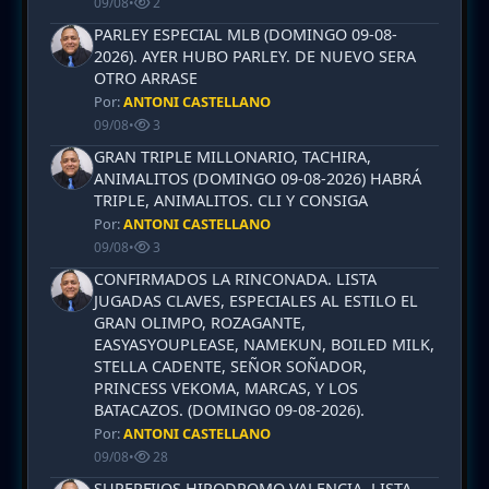
09/08
•
2
PARLEY ESPECIAL MLB (DOMINGO 09-08-
2026). AYER HUBO PARLEY. DE NUEVO SERA
OTRO ARRASE
Por:
ANTONI CASTELLANO
09/08
•
3
GRAN TRIPLE MILLONARIO, TACHIRA,
ANIMALITOS (DOMINGO 09-08-2026) HABRÁ
TRIPLE, ANIMALITOS. CLI Y CONSIGA
Por:
ANTONI CASTELLANO
09/08
•
3
CONFIRMADOS LA RINCONADA. LISTA
JUGADAS CLAVES, ESPECIALES AL ESTILO EL
GRAN OLIMPO, ROZAGANTE,
EASYASYOUPLEASE, NAMEKUN, BOILED MILK,
STELLA CADENTE, SEÑOR SOÑADOR,
PRINCESS VEKOMA, MARCAS, Y LOS
BATACAZOS. (DOMINGO 09-08-2026).
Por:
ANTONI CASTELLANO
09/08
•
28
SUPERFIJOS HIPODROMO VALENCIA. LISTA