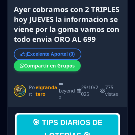
Ayer cobramos con 2 TRIPLES
hoy JUEVES la informacion se
viene por la goma vamos con
todo envia ORO AL 699
¡Excelente Aporte! (
0
)
Compartir en Grupos
👑
Po
elgranda
29/10/2
775
Leyend
r:
tero
025
vistas
a
🎯 TIPS DIARIOS DE