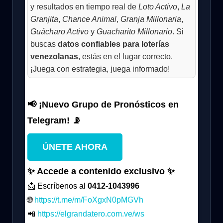
y resultados en tiempo real de
Loto Activo
,
La
Granjita
,
Chance Animal
,
Granja Millonaria
,
Guácharo Activo
y
Guacharito Millonario
. Si
buscas
datos confiables para loterías
venezolanas
, estás en el lugar correcto.
¡Juega con estrategia, juega informado!
📢 ¡Nuevo Grupo de Pronósticos en
Telegram! 📡
ÚNETE AHORA
✨ Accede a contenido exclusivo ✨
📩 Escríbenos al
0412-1043996
🌐
https://t.me/m/FoXgxN0pMGVh
📲
https://elgrandatero.com.ve/ws