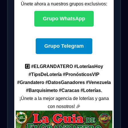
Únete ahora a nuestros grupos exclusivos:
Grupo WhatsApp
Grupo Telegram
#️⃣ #ELGRANDATERO #LoteríasHoy
#TipsDeLotería #PronósticosVIP
#Grandatero #DatosGanadores #Venezuela
#Barquisimeto #Caracas #Loterías.
¡Únete a la mejor agencia de loterías y gana
con nosotros! 🎉