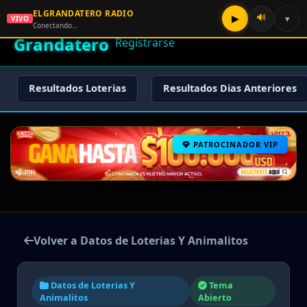
ELGRANDATERO RADIO
🌟 El
🔊
▶
▾
VIVO
🏠 Inicio
🔑 Iniciar Sesión
📝
Conectando…
Grandatero
Registrarse
Resultados Loterias
Resultados Dias Anteriores
PATROCINADOR VIP
Volver a Datos de Loterias Y Animalitos
Datos de Loterias Y
Tema
Animalitos
Abierto