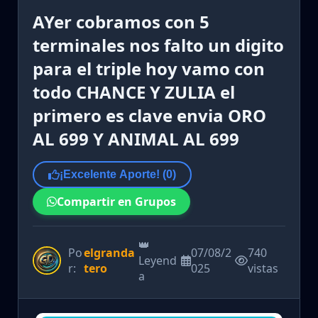
AYer cobramos con 5
terminales nos falto un digito
para el triple hoy vamo con
todo CHANCE Y ZULIA el
primero es clave envia ORO
AL 699 Y ANIMAL AL 699
¡Excelente Aporte! (
0
)
Compartir en Grupos
👑
Po
elgranda
07/08/2
740
Leyend
r:
tero
025
vistas
a