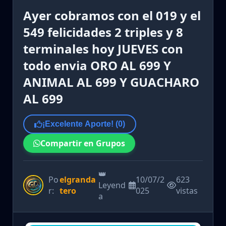
Ayer cobramos con el 019 y el
549 felicidades 2 triples y 8
terminales hoy JUEVES con
todo envia ORO AL 699 Y
ANIMAL AL 699 Y GUACHARO
AL 699
¡Excelente Aporte! (
0
)
Compartir en Grupos
👑
Po
elgranda
10/07/2
623
Leyend
r:
tero
025
vistas
a