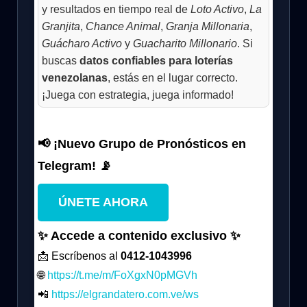
y resultados en tiempo real de
Loto Activo
,
La
Granjita
,
Chance Animal
,
Granja Millonaria
,
Guácharo Activo
y
Guacharito Millonario
. Si
buscas
datos confiables para loterías
venezolanas
, estás en el lugar correcto.
¡Juega con estrategia, juega informado!
📢 ¡Nuevo Grupo de Pronósticos en
Telegram! 📡
ÚNETE AHORA
✨ Accede a contenido exclusivo ✨
📩 Escríbenos al
0412-1043996
🌐
https://t.me/m/FoXgxN0pMGVh
📲
https://elgrandatero.com.ve/ws