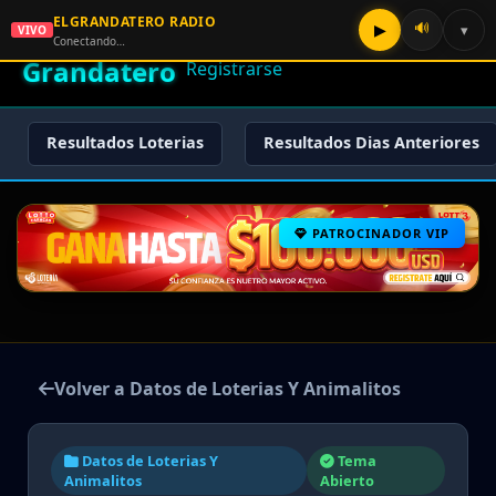
ELGRANDATERO RADIO
🌟 El
🔊
▶
▾
VIVO
🏠 Inicio
🔑 Iniciar Sesión
📝
Conectando…
Grandatero
Registrarse
Resultados Loterias
Resultados Dias Anteriores
PATROCINADOR VIP
Volver a Datos de Loterias Y Animalitos
Datos de Loterias Y
Tema
Animalitos
Abierto