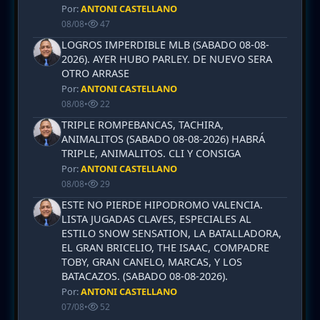
Por:
ANTONI CASTELLANO
08/08
•
47
LOGROS IMPERDIBLE MLB (SABADO 08-08-
2026). AYER HUBO PARLEY. DE NUEVO SERA
OTRO ARRASE
Por:
ANTONI CASTELLANO
08/08
•
22
TRIPLE ROMPEBANCAS, TACHIRA,
ANIMALITOS (SABADO 08-08-2026) HABRÁ
TRIPLE, ANIMALITOS. CLI Y CONSIGA
Por:
ANTONI CASTELLANO
08/08
•
29
ESTE NO PIERDE HIPODROMO VALENCIA.
LISTA JUGADAS CLAVES, ESPECIALES AL
ESTILO SNOW SENSATION, LA BATALLADORA,
EL GRAN BRICELIO, THE ISAAC, COMPADRE
TOBY, GRAN CANELO, MARCAS, Y LOS
BATACAZOS. (SABADO 08-08-2026).
Por:
ANTONI CASTELLANO
07/08
•
52