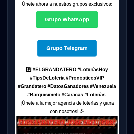
Únete ahora a nuestros grupos exclusivos:
Grupo WhatsApp
Grupo Telegram
#️⃣ #ELGRANDATERO #LoteríasHoy
#TipsDeLotería #PronósticosVIP
#Grandatero #DatosGanadores #Venezuela
#Barquisimeto #Caracas #Loterías.
¡Únete a la mejor agencia de loterías y gana
con nosotros! 🎉