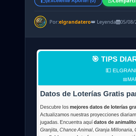
Comparti
¡Excelente Aporte! (
0
)
Por:
elgrandatero
👑 Leyenda
05/08/
🎯 TIPS DIA
💵 ELGRAN
📅MAR
Datos de Loterías Gratis pa
Descubre los
mejores datos de loterías gra
Actualizamos nuestras proyecciones diariamen
jugadas. Encuentra aquí
datos de animalit
Granjita
,
Chance Animal
,
Granja Millonaria
,