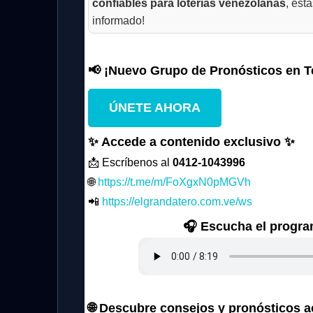
confiables para loterías venezolanas
, est
informado!
📢 ¡Nuevo Grupo de Pronósticos en T
ÚNETE AHORA
✨ Accede a contenido exclusivo ✨
📩 Escríbenos al
0412-1043996
🌐
https://t.me/m/FoXgxN0pMGVh
📲
https://elgrandatero.com.ve/ws
🎧 Escucha el progra
🌐 Descubre consejos y pronósticos a