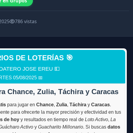
r en Grupos
2025
786 vistas
RIOS DE LOTERÍAS 🎯
DATERO JOSE EREU 💵
TES 05/08/2025 📅
ra Chance, Zulia, Táchira y Caracas
tis
para jugar en
Chance
,
Zulia
,
Táchira
y
Caracas
.
te para ofrecerte la mayor precisión y efectividad en tus
os de hoy
y resultados en tiempo real de
Loto Activo
,
La
Guácharo Activo
y
Guacharito Millonario
. Si buscas
datos