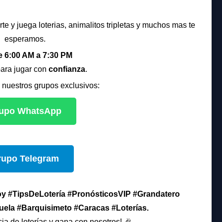
rte y juega loterias, animalitos tripletas y muchos mas te
esperamos.
e 6:00 AM a 7:30 PM
para jugar con
confianza
.
 nuestros grupos exclusivos:
upo WhatsApp
rupo Telegram
 #TipsDeLotería #PronósticosVIP #Grandatero
ela #Barquisimeto #Caracas #Loterías.
ia de loterías y gana con nosotros! 🎉