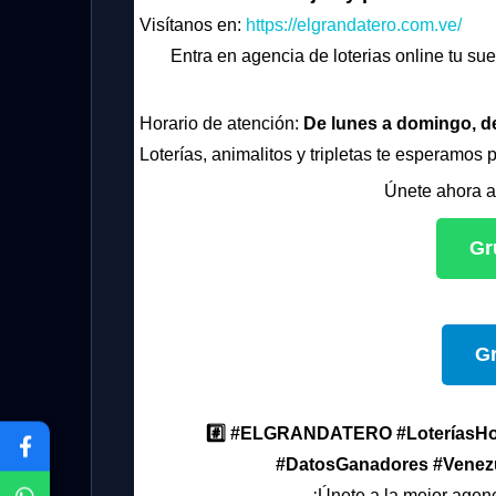
Visítanos en:
https://elgrandatero.com.ve/
Entra en agencia de loterias online tu sue
Horario de atención:
De lunes a domingo, d
Loterías, animalitos y tripletas te esperamos 
Únete ahora a
Gr
G
#️⃣ #ELGRANDATERO #LoteríasHoy
#DatosGanadores #Venezu
¡Únete a la mejor agenc