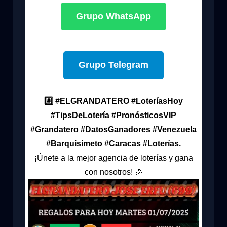
Grupo WhatsApp
Grupo Telegram
#️⃣ #ELGRANDATERO #LoteríasHoy
#TipsDeLotería #PronósticosVIP
#Grandatero #DatosGanadores #Venezuela
#Barquisimeto #Caracas #Loterías.
¡Únete a la mejor agencia de loterías y gana
con nosotros! 🎉