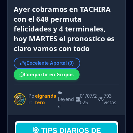
Ayer cobramos en TACHIRA
con el 648 permuta
felicidades y 4 terminales,
hoy MARTES el pronostico es
claro vamos con todo
¡Excelente Aporte! (
0
)
Compartir en Grupos
👑
Po
elgranda
01/07/2
793
Leyend
r:
tero
025
vistas
a
🎯 TIPS DIARIOS DE