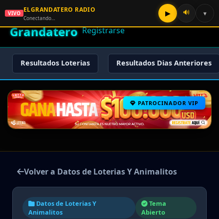
ELGRANDATERO RADIO
🌟 El
🔊
▶
▾
VIVO
🏠 Inicio
🔑 Iniciar Sesión
📝
Conectando…
Grandatero
Registrarse
Resultados Loterias
Resultados Dias Anteriores
PATROCINADOR VIP
Volver a Datos de Loterias Y Animalitos
Datos de Loterias Y
Tema
Animalitos
Abierto