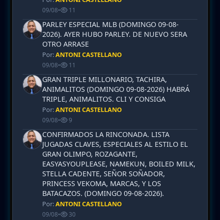
09/08
•
11
PARLEY ESPECIAL MLB (DOMINGO 09-08-
2026). AYER HUBO PARLEY. DE NUEVO SERA
OTRO ARRASE
Por:
ANTONI CASTELLANO
09/08
•
11
GRAN TRIPLE MILLONARIO, TACHIRA,
ANIMALITOS (DOMINGO 09-08-2026) HABRÁ
TRIPLE, ANIMALITOS. CLI Y CONSIGA
Por:
ANTONI CASTELLANO
09/08
•
9
CONFIRMADOS LA RINCONADA. LISTA
JUGADAS CLAVES, ESPECIALES AL ESTILO EL
GRAN OLIMPO, ROZAGANTE,
EASYASYOUPLEASE, NAMEKUN, BOILED MILK,
STELLA CADENTE, SEÑOR SOÑADOR,
PRINCESS VEKOMA, MARCAS, Y LOS
BATACAZOS. (DOMINGO 09-08-2026).
Por:
ANTONI CASTELLANO
09/08
•
30