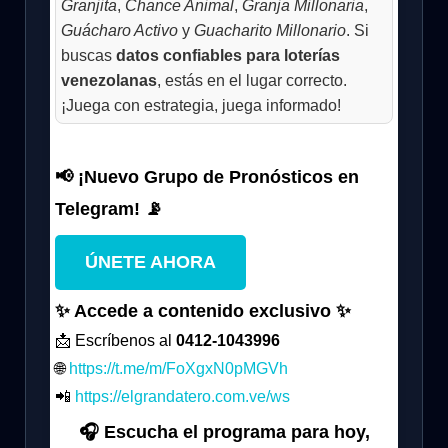
Granjita
,
Chance Animal
,
Granja Millonaria
,
Guácharo Activo
y
Guacharito Millonario
. Si
buscas
datos confiables para loterías
venezolanas
, estás en el lugar correcto.
¡Juega con estrategia, juega informado!
📢 ¡Nuevo Grupo de Pronósticos en
Telegram! 📡
ÚNETE AHORA
✨ Accede a contenido exclusivo ✨
📩 Escríbenos al
0412-1043996
🌐
https://t.me/m/FoXgxN0pMGVh
📲
https://elgrandatero.com.ve/ws
🎧 Escucha el programa para hoy,