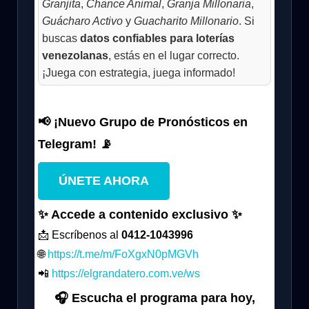
Granjita
,
Chance Animal
,
Granja Millonaria
,
Guácharo Activo
y
Guacharito Millonario
. Si
buscas
datos confiables para loterías
venezolanas
, estás en el lugar correcto.
¡Juega con estrategia, juega informado!
📢 ¡Nuevo Grupo de Pronósticos en
Telegram! 📡
ÚNETE AHORA
✨ Accede a contenido exclusivo ✨
📩 Escríbenos al
0412-1043996
🌐
https://t.me/m/FoXgxN0pMGVh
📲
https://elgrandatero.com.ve/ws
🎧 Escucha el programa para hoy,