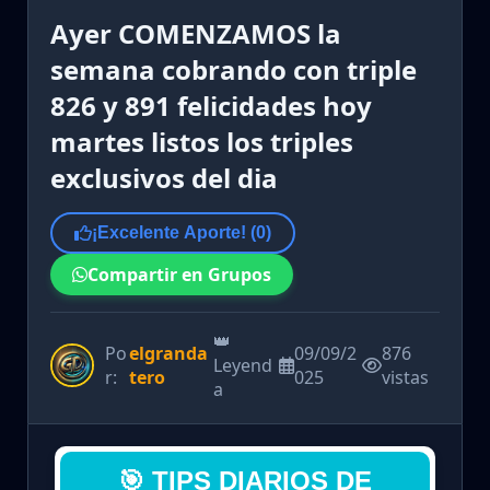
Ayer COMENZAMOS la
semana cobrando con triple
826 y 891 felicidades hoy
martes listos los triples
exclusivos del dia
¡Excelente Aporte! (
0
)
Compartir en Grupos
👑
Po
elgranda
09/09/2
876
Leyend
r:
tero
025
vistas
a
🎯 TIPS DIARIOS DE