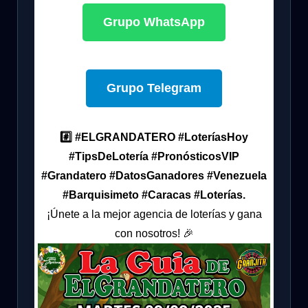
Grupo WhatsApp
Grupo Telegram
#️⃣ #ELGRANDATERO #LoteríasHoy
#TipsDeLotería #PronósticosVIP
#Grandatero #DatosGanadores #Venezuela
#Barquisimeto #Caracas #Loterías.
¡Únete a la mejor agencia de loterías y gana
con nosotros! 🎉