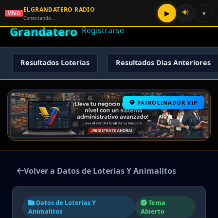
ELGRANDATERO RADIO
🌟 El
🔊
▶
▾
VIVO
🏠 Inicio
🔑 Iniciar Sesión
📝
Conectando…
Grandatero
Registrarse
Resultados Loterias
Resultados Dias Anteriores
PATROCINADOR VIP
Volver a Datos de Loterias Y Animalitos
Datos de Loterias Y
Tema
Animalitos
Abierto