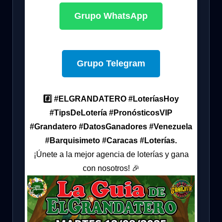
Grupo WhatsApp
Grupo Telegram
#️⃣ #ELGRANDATERO #LoteríasHoy
#TipsDeLotería #PronósticosVIP
#Grandatero #DatosGanadores #Venezuela
#Barquisimeto #Caracas #Loterías.
¡Únete a la mejor agencia de loterías y gana
con nosotros! 🎉