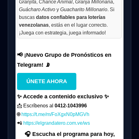
Granjita
,
Chance Animal
,
Granja Millonaria
,
Guácharo Activo
y
Guacharito Millonario
. Si
buscas
datos confiables para loterías
venezolanas
, estás en el lugar correcto.
¡Juega con estrategia, juega informado!
📢 ¡Nuevo Grupo de Pronósticos en
Telegram! 📡
ÚNETE AHORA
✨ Accede a contenido exclusivo ✨
📩 Escríbenos al
0412-1043996
🌐
https://t.me/m/FoXgxN0pMGVh
📲
https://elgrandatero.com.ve/ws
🎧 Escucha el programa para hoy,