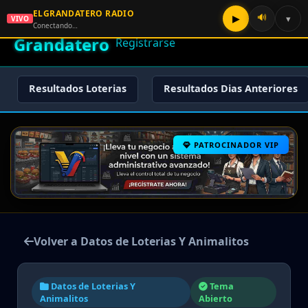
ELGRANDATERO RADIO
🌟 El
🔊
▶
▾
VIVO
🏠 Inicio
🔑 Iniciar Sesión
📝
Conectando…
Grandatero
Registrarse
Resultados Loterias
Resultados Dias Anteriores
PATROCINADOR VIP
Volver a Datos de Loterias Y Animalitos
Datos de Loterias Y
Tema
Animalitos
Abierto