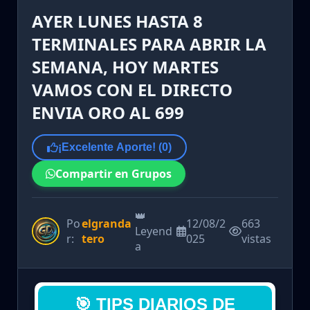
AYER LUNES HASTA 8
TERMINALES PARA ABRIR LA
SEMANA, HOY MARTES
VAMOS CON EL DIRECTO
ENVIA ORO AL 699
¡Excelente Aporte! (
0
)
Compartir en Grupos
👑
Po
elgranda
12/08/2
663
Leyend
r:
tero
025
vistas
a
🎯 TIPS DIARIOS DE