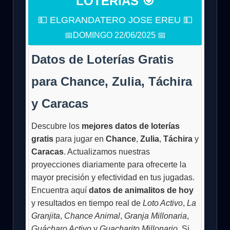
LOTERÍAS 🎯
💵 ELGRANDATERO JOSE EREU 💵
📅DOMINGO 22/06/2025 📅
Datos de Loterías Gratis
para Chance, Zulia, Táchira
y Caracas
Descubre los
mejores datos de loterías
gratis
para jugar en
Chance
,
Zulia
,
Táchira
y
Caracas
. Actualizamos nuestras
proyecciones diariamente para ofrecerte la
mayor precisión y efectividad en tus jugadas.
Encuentra aquí
datos de animalitos de hoy
y resultados en tiempo real de
Loto Activo
,
La
Granjita
,
Chance Animal
,
Granja Millonaria
,
Guácharo Activo
y
Guacharito Millonario
. Si