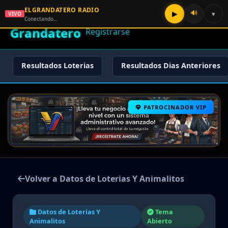
ELGRANDATERO RADIO
🌟 El
🔊
▶
▾
VIVO
🏠 Inicio
🔑 Iniciar Sesión
📝
Conectando…
Grandatero
Registrarse
Resultados Loterias
Resultados Dias Anteriores
PATROCINADOR VIP
Volver a Datos de Loterias Y Animalitos
Datos de Loterias Y
Tema
Animalitos
Abierto