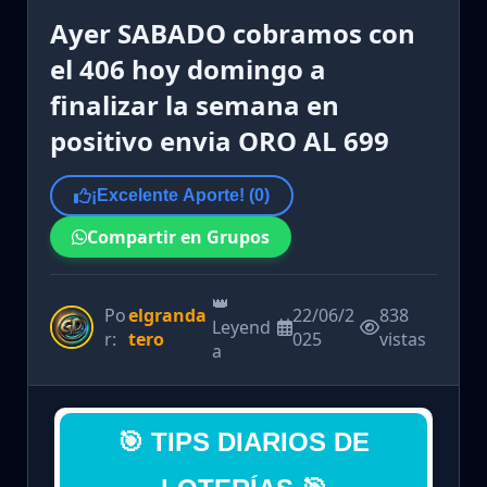
Ayer SABADO cobramos con
el 406 hoy domingo a
finalizar la semana en
positivo envia ORO AL 699
¡Excelente Aporte! (
0
)
Compartir en Grupos
👑
Po
elgranda
22/06/2
838
Leyend
r:
tero
025
vistas
a
🎯 TIPS DIARIOS DE