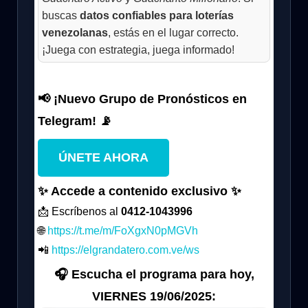
buscas
datos confiables para loterías
venezolanas
, estás en el lugar correcto.
¡Juega con estrategia, juega informado!
📢 ¡Nuevo Grupo de Pronósticos en
Telegram! 📡
ÚNETE AHORA
✨ Accede a contenido exclusivo ✨
📩 Escríbenos al
0412-1043996
🌐
https://t.me/m/FoXgxN0pMGVh
📲
https://elgrandatero.com.ve/ws
🎧 Escucha el programa para hoy,
VIERNES 19/06/2025: