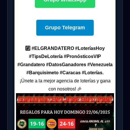
Grupo Telegram
#️⃣ #ELGRANDATERO #LoteríasHoy
#TipsDeLotería #PronósticosVIP
#Grandatero #DatosGanadores #Venezuela
#Barquisimeto #Caracas #Loterías.
¡Únete a la mejor agencia de loterías y gana
con nosotros! 🎉