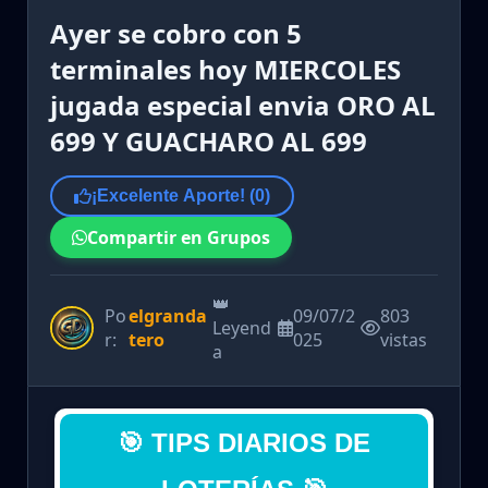
Ayer se cobro con 5
terminales hoy MIERCOLES
jugada especial envia ORO AL
699 Y GUACHARO AL 699
¡Excelente Aporte! (
0
)
Compartir en Grupos
👑
Po
elgranda
09/07/2
803
Leyend
r:
tero
025
vistas
a
🎯 TIPS DIARIOS DE