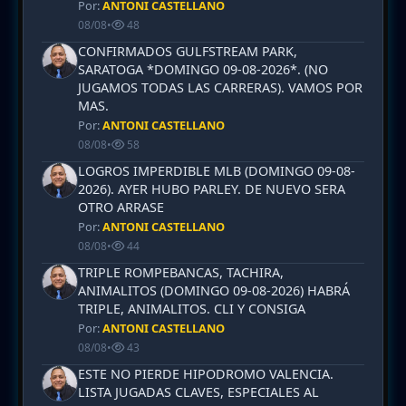
Por:
ANTONI CASTELLANO
08/08
•
48
CONFIRMADOS GULFSTREAM PARK,
SARATOGA *DOMINGO 09-08-2026*. (NO
JUGAMOS TODAS LAS CARRERAS). VAMOS POR
MAS.
Por:
ANTONI CASTELLANO
08/08
•
58
LOGROS IMPERDIBLE MLB (DOMINGO 09-08-
2026). AYER HUBO PARLEY. DE NUEVO SERA
OTRO ARRASE
Por:
ANTONI CASTELLANO
08/08
•
44
TRIPLE ROMPEBANCAS, TACHIRA,
ANIMALITOS (DOMINGO 09-08-2026) HABRÁ
TRIPLE, ANIMALITOS. CLI Y CONSIGA
Por:
ANTONI CASTELLANO
08/08
•
43
ESTE NO PIERDE HIPODROMO VALENCIA.
LISTA JUGADAS CLAVES, ESPECIALES AL