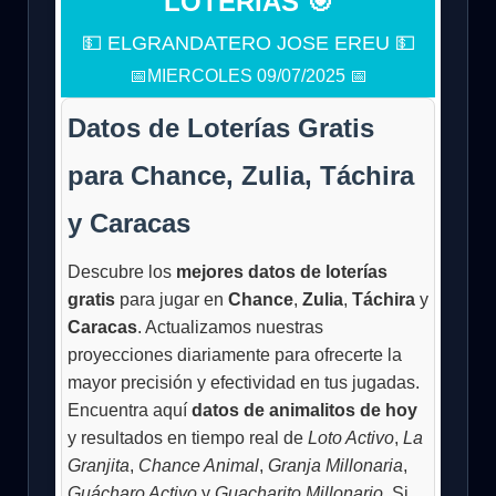
LOTERÍAS 🎯
💵 ELGRANDATERO JOSE EREU 💵
📅MIERCOLES 09/07/2025 📅
Datos de Loterías Gratis
para Chance, Zulia, Táchira
y Caracas
Descubre los
mejores datos de loterías
gratis
para jugar en
Chance
,
Zulia
,
Táchira
y
Caracas
. Actualizamos nuestras
proyecciones diariamente para ofrecerte la
mayor precisión y efectividad en tus jugadas.
Encuentra aquí
datos de animalitos de hoy
y resultados en tiempo real de
Loto Activo
,
La
Granjita
,
Chance Animal
,
Granja Millonaria
,
Guácharo Activo
y
Guacharito Millonario
. Si