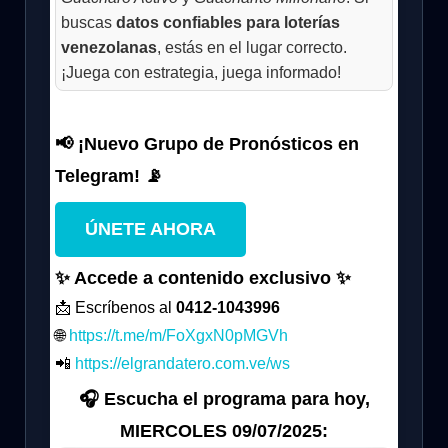
buscas
datos confiables para loterías
venezolanas
, estás en el lugar correcto.
¡Juega con estrategia, juega informado!
📢 ¡Nuevo Grupo de Pronósticos en
Telegram! 📡
ÚNETE AHORA
✨ Accede a contenido exclusivo ✨
📩 Escríbenos al
0412-1043996
🌐
https://t.me/m/FoXgxN0pMGVh
📲
https://elgrandatero.com.ve/ws
🎧 Escucha el programa para hoy,
MIERCOLES 09/07/2025: