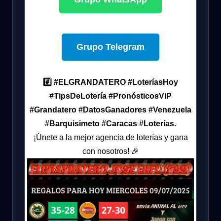
Grupo Telegram
#️⃣ #ELGRANDATERO #LoteríasHoy
#TipsDeLotería #PronósticosVIP
#Grandatero #DatosGanadores #Venezuela
#Barquisimeto #Caracas #Loterías.
¡Únete a la mejor agencia de loterías y gana
con nosotros! 🎉