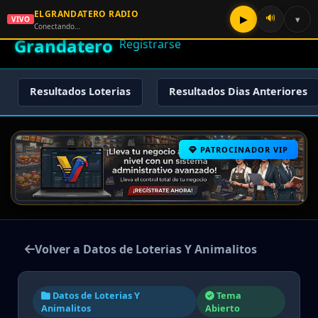
ELGRANDATERO RADIO
🌟 El
🔊
▶
▾
VIVO
🏠 Inicio
🔑 Iniciar Sesión
📝
Conectando…
Grandatero
Registrarse
Resultados Loterias
Resultados Dias Anteriores
PATROCINADOR VIP
Volver a Datos de Loterias Y Animalitos
Datos de Loterias Y
Tema
Animalitos
Abierto