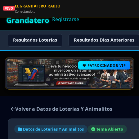
ELGRANDATERO RADIO
🌟 El
VIVO
🏠 Inicio
🔑 Iniciar Sesión
📝
Conectando…
Grandatero
Registrarse
Resultados Loterias
Resultados Dias Anteriores
PATROCINADOR VIP
Volver a Datos de Loterias Y Animalitos
Datos de Loterias Y Animalitos
Tema Abierto