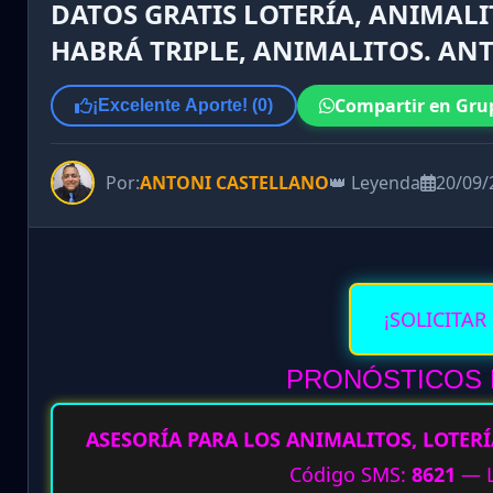
DATOS GRATIS LOTERÍA, ANIMALI
HABRÁ TRIPLE, ANIMALITOS. ANT
Compartir en Gru
¡Excelente Aporte! (
0
)
Por:
ANTONI CASTELLANO
👑 Leyenda
20/09/
¡SOLICITAR
PRONÓSTICOS D
ASESORÍA PARA LOS ANIMALITOS, LOTERÍ
Código SMS:
8621
— L