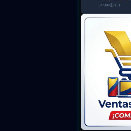
04/08
•
101