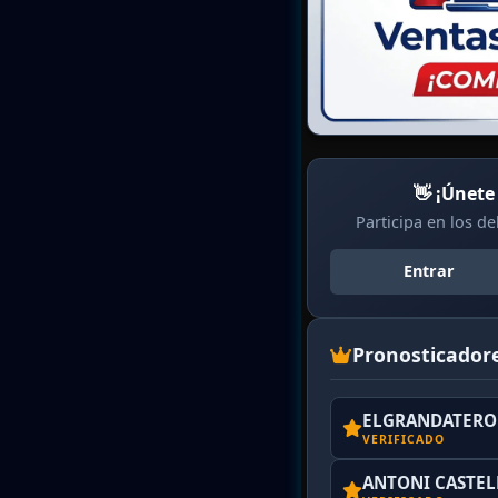
👋 ¡Únete
Participa en los d
Entrar
Pronosticador
ELGRANDATERO 
VERIFICADO
ANTONI CASTE