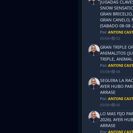
JUGADAS CLAVES
SNOW SENSATIO
GRAN BRICELIO,
GRAN CANELO, 
(SABADO 08-08-2
Por:
ANTONI CAS
05/08
•
52
GRAN TRIPLE OR
ANIMALITOS (JU
TRIPLE, ANIMAL
Por:
ANTONI CAS
05/08
•
68
SEGUIRA LA RAC
AYER HUBO PAR
ARRASE
Por:
ANTONI CAS
05/08
•
66
LO MAS FIJO PA
2026). AYER HU
ARRASE
Por:
ANTONI CAS