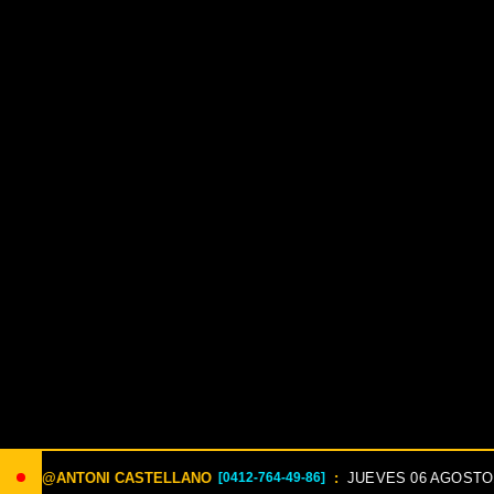
:
JUEVES 06 AGOSTO. Envía: LOTERIA al 8621 un solo triple ZULIA
9-86]