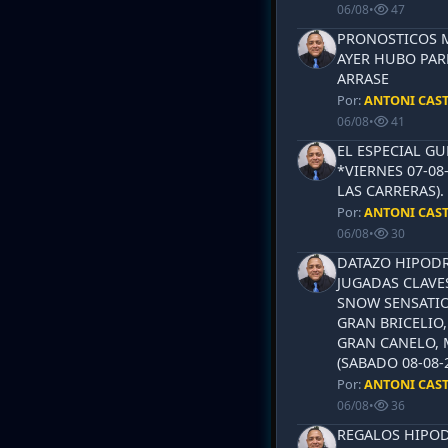
06/08
•
47
PRONOSTICOS ML
AYER HUBO PAR
ARRASE
Por:
ANTONI CAS
06/08
•
41
EL ESPECIAL G
*VIERNES 07-08
LAS CARRERAS)
Por:
ANTONI CAS
06/08
•
30
DATAZO HIPODR
JUGADAS CLAVES
SNOW SENSATIO
GRAN BRICELIO,
GRAN CANELO, 
(SABADO 08-08-2
Por:
ANTONI CAS
06/08
•
36
REGALOS HIPOD