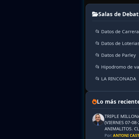
Salas de Debat
📂 Datos de Carrer
📂 Datos de Loteria
📂 Datos de Parley
📂 Hipodromo de va
📂 LA RINCONADA
Lo más recient
TRIPLE MILLON
(VIERNES 07-08-
ANIMALITOS. CL
Por:
ANTONI CAS