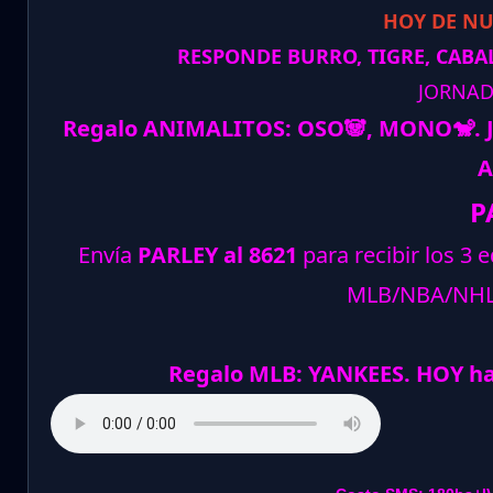
HOY DE N
RESPONDE BURRO, TIGRE, CABAL
JORNAD
Regalo ANIMALITOS:
OSO
🐼
, MONO
🐒
.
A
P
Envía
PARLEY al 8621
para recibir los 3 
MLB/NBA/NH
Regalo MLB: YANKEES. HOY ha