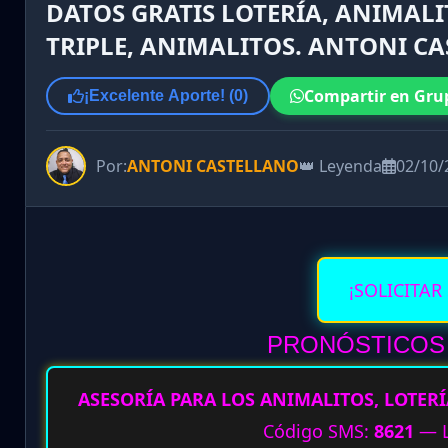
DATOS GRATIS LOTERÍA, ANIMALI
TRIPLE, ANIMALITOS. ANTONI CA
Compartir en Gru
¡Excelente Aporte! (
0
)
Por:
ANTONI CASTELLANO
👑 Leyenda
02/10/
¡SOLICITAR
PRONÓSTICOS V
ASESORÍA PARA LOS ANIMALITOS, LOTERÍ
Código SMS:
8621
— L