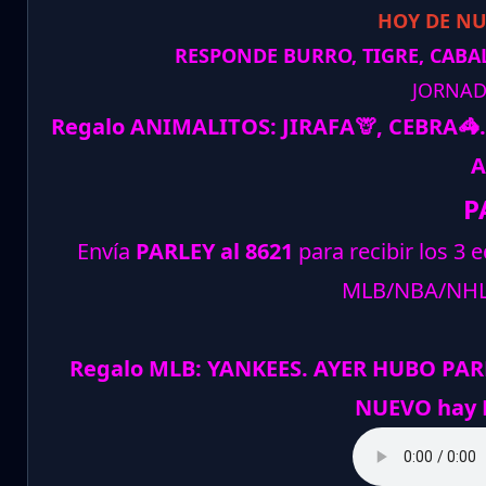
HOY DE N
RESPONDE BURRO, TIGRE, CABAL
JORNAD
Regalo ANIMALITOS:
JIRAFA
🦒
, CEBRA
🦓
.
A
P
Envía
PARLEY al 8621
para recibir los 3 
MLB/NBA/NH
Regalo MLB: YANKEES. AYER HUBO PARL
NUEVO hay P