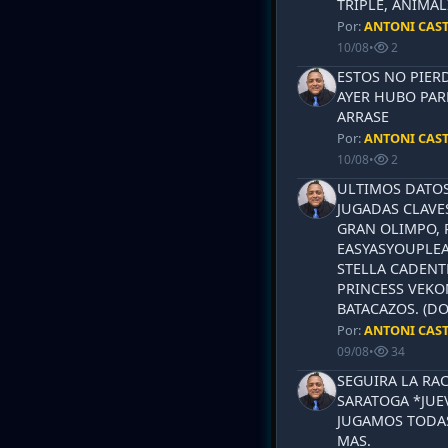
TRIPLE, ANIMAL
Por:
ANTONI CAS
10/08
•
2
ESTOS NO PIERD
AYER HUBO PAR
ARRASE
Por:
ANTONI CAS
10/08
•
2
ULTIMOS DATOS
JUGADAS CLAVES
GRAN OLIMPO, 
EASYASYOUPLEA
STELLA CADENT
PRINCESS VEKO
BATACAZOS. (DO
Por:
ANTONI CAS
09/08
•
34
SEGUIRA LA RA
SARATOGA *JUEV
JUGAMOS TODAS
MAS.