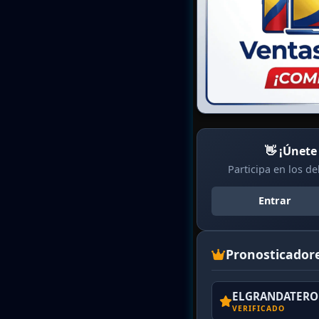
👋 ¡Únete
Participa en los d
Entrar
Pronosticador
ELGRANDATERO 
VERIFICADO