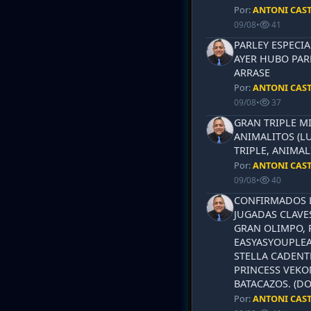
Por:
ANTONI CAS
09/08
•
41
PARLEY ESPECIA
AYER HUBO PAR
ARRASE
Por:
ANTONI CAS
09/08
•
37
GRAN TRIPLE M
ANIMALITOS (LU
TRIPLE, ANIMAL
Por:
ANTONI CAS
09/08
•
40
CONFIRMADOS L
JUGADAS CLAVES
GRAN OLIMPO, 
EASYASYOUPLEA
STELLA CADENT
PRINCESS VEKO
BATACAZOS. (DO
Por:
ANTONI CAS