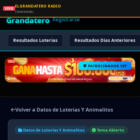
ELGRANDATERO RADIO
🌟 El
VIVO
🏠 Inicio
🔑 Iniciar Sesión
📝
Conectando…
Grandatero
Registrarse
Resultados Loterias
Resultados Dias Anteriores
PATROCINADOR VIP
Volver a Datos de Loterias Y Animalitos
Datos de Loterias Y Animalitos
Tema Abierto