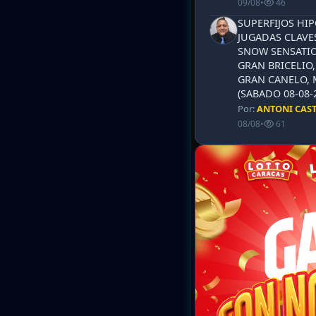
09/08
•
46
SUPERFIJOS HI
JUGADAS CLAVES
SNOW SENSATIO
GRAN BRICELIO,
GRAN CANELO, 
(SABADO 08-08-2
Por:
ANTONI CAS
08/08
•
61