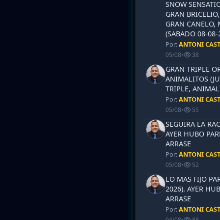
SNOW SENSATIO
GRAN BRICELIO,
GRAN CANELO, 
(SABADO 08-08-2
Por:
ANTONI CAS
05/08
•
38
GRAN TRIPLE OR
ANIMALITOS (JU
TRIPLE, ANIMAL
Por:
ANTONI CAS
05/08
•
55
SEGUIRA LA RAC
AYER HUBO PAR
ARRASE
Por:
ANTONI CAS
05/08
•
52
LO MAS FIJO PA
2026). AYER HU
ARRASE
Por:
ANTONI CAS
04/08
•
88