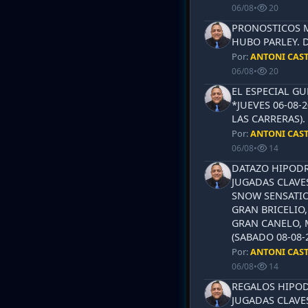
06/08
•
20
PRONOSTICOS ML
HUBO PARLEY. 
Por:
ANTONI CAS
06/08
•
20
EL ESPECIAL G
*JUEVES 06-08-
LAS CARRERAS)
Por:
ANTONI CAS
06/08
•
14
DATAZO HIPODR
JUGADAS CLAVES
SNOW SENSATIO
GRAN BRICELIO,
GRAN CANELO, 
(SABADO 08-08-2
Por:
ANTONI CAS
06/08
•
14
REGALOS HIPOD
JUGADAS CLAVES