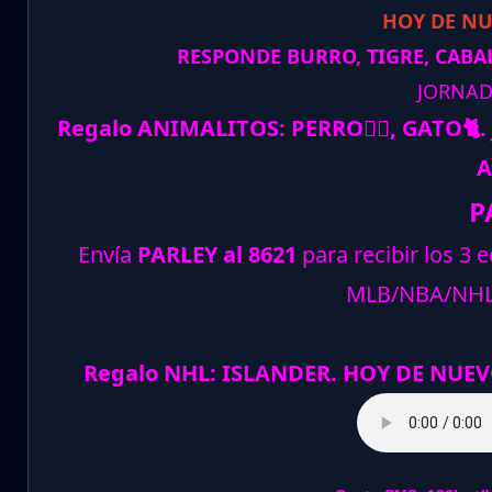
HOY DE N
RESPONDE BURRO, TIGRE, CABAL
JORNAD
Regalo ANIMALITOS:
PERRO
🐕‍🦺
, GATO
🐈
.
A
P
Envía
PARLEY al 8621
para recibir los 3 
MLB/NBA/NH
Regalo NHL: ISLANDER. HOY DE NUEV