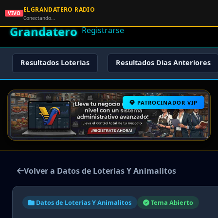
ELGRANDATERO RADIO
🌟 El
VIVO
🏠 Inicio
🔑 Iniciar Sesión
📝
Conectando…
Grandatero
Registrarse
Resultados Loterias
Resultados Dias Anteriores
PATROCINADOR VIP
Volver a Datos de Loterias Y Animalitos
Datos de Loterias Y Animalitos
Tema Abierto