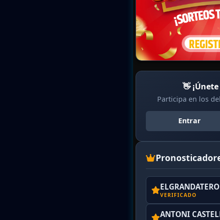
👋 ¡Únete
Participa en los d
Entrar
Pronosticador
ELGRANDATERO 
VERIFICADO
ANTONI CASTE