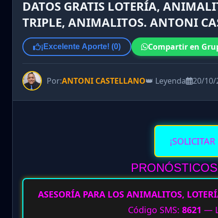
DATOS GRATIS LOTERÍA, ANIMALI
TRIPLE, ANIMALITOS. ANTONI CA
Compartir en Gru
¡Excelente Aporte! (
0
)
Por:
ANTONI CASTELLANO
👑 Leyenda
20/10/
¡SOLICITAR
PRONÓSTICOS 
ASESORÍA PARA LOS ANIMALITOS, LOTERÍ
Código SMS:
8621
— L