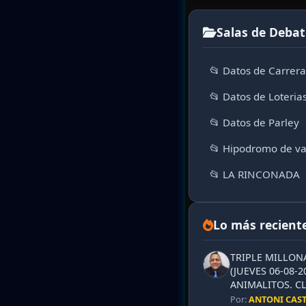
Salas de Debat
📂 Datos de Carrer
📂 Datos de Loteria
📂 Datos de Parley
📂 Hipodromo de va
📂 LA RINCONADA
Lo más recient
TRIPLE MILLON
(JUEVES 06-08-2
ANIMALITOS. CL
Por:
ANTONI CAS