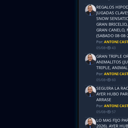
REGALOS HIPOD
JUGADAS CLAVES
SNOW SENSATIO
GRAN BRICELIO,
GRAN CANELO, 
(SABADO 08-08-2
Por:
ANTONI CAS
05/08
•
43
GRAN TRIPLE OR
ANIMALITOS (JU
TRIPLE, ANIMAL
Por:
ANTONI CAS
05/08
•
60
SEGUIRA LA RAC
AYER HUBO PAR
ARRASE
Por:
ANTONI CAS
05/08
•
57
LO MAS FIJO PA
2026). AYER HU