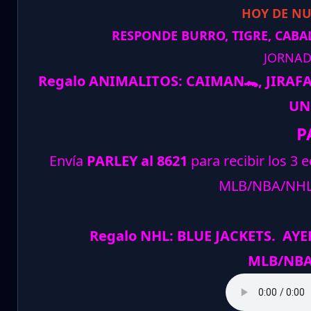
HOY DE N
RESPONDE BURRO, TIGRE, CABAL
JORNAD
Regalo ANIMALITOS:
CAIMAN
🐊
, JIRAF
UN
P
Envía
PARLEY al 8621
para recibir los 3 
MLB/NBA/NH
Regalo NHL: BLUE JACKETS. AYE
MLB/NBA