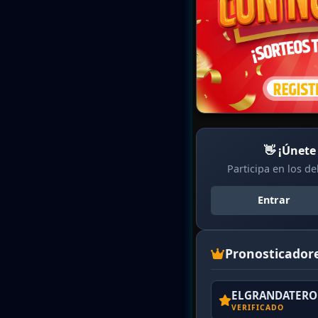
👋 ¡Únete
Participa en los d
Entrar
Pronosticador
ELGRANDATERO 
VERIFICADO