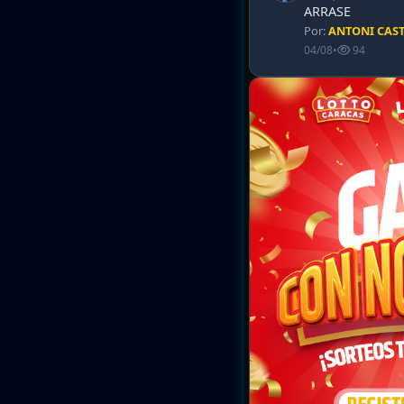
ARRASE
Por:
ANTONI CAS
04/08
•
94