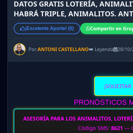
DATOS GRATIS LOTERÍA, ANIMALI
HABRÁ TRIPLE, ANIMALITOS. ANT
Compartir en Gru
¡Excelente Aporte! (
0
)
Por:
ANTONI CASTELLANO
👑 Leyenda
28/10/
¡SOLICITAR
PRONÓSTICOS MI
ASESORÍA PARA LOS ANIMALITOS, LOTERÍ
Código SMS:
8621
— L