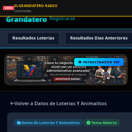
ELGRANDATERO RADIO
🌟 El
VIVO
🏠 Inicio
🔑 Iniciar Sesión
📝
Conectando…
Grandatero
Registrarse
Resultados Loterias
Resultados Dias Anteriores
PATROCINADOR VIP
Volver a Datos de Loterias Y Animalitos
Datos de Loterias Y Animalitos
Tema Abierto