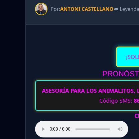
Por:
ANTONI CASTELLANO
👑 Leyend
¡SOL
PRONÓSTI
ASESORÍA PARA LOS ANIMALITOS, 
Código SMS:
8
C