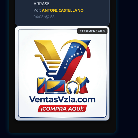
ARRASE
Por:
ANTONI CASTELLANO
04/08
•
88
RECOMENDADO