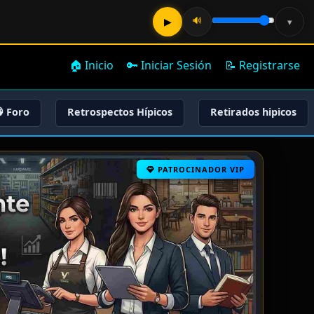
🔊
▶
▾
🏠 Inicio
🔑 Iniciar Sesión
📝 Registrarse
 Foro
Retrospectos Hípicos
Retirados hipicos
PATROCINADOR VIP