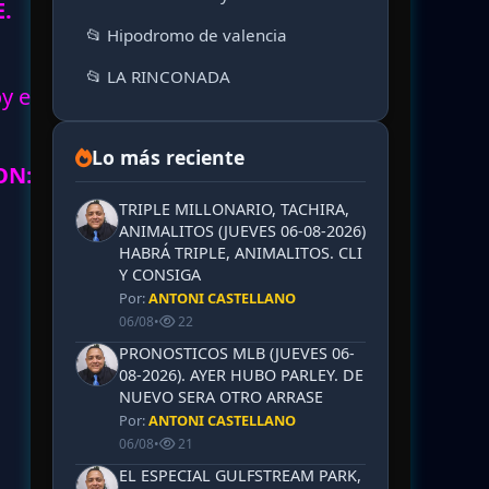
.
📂 Hipodromo de valencia
📂 LA RINCONADA
oy en
Lo más reciente
ON:
TRIPLE MILLONARIO, TACHIRA,
ANIMALITOS (JUEVES 06-08-2026)
HABRÁ TRIPLE, ANIMALITOS. CLI
Y CONSIGA
Por:
ANTONI CASTELLANO
06/08
•
22
PRONOSTICOS MLB (JUEVES 06-
08-2026). AYER HUBO PARLEY. DE
NUEVO SERA OTRO ARRASE
Por:
ANTONI CASTELLANO
06/08
•
21
EL ESPECIAL GULFSTREAM PARK,