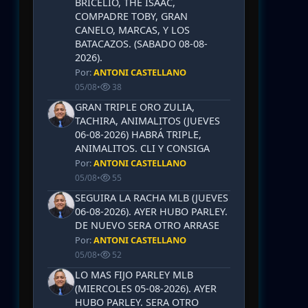
BRICELIO, THE ISAAC,
COMPADRE TOBY, GRAN
CANELO, MARCAS, Y LOS
BATACAZOS. (SABADO 08-08-
2026).
Por:
ANTONI CASTELLANO
05/08
•
38
GRAN TRIPLE ORO ZULIA,
TACHIRA, ANIMALITOS (JUEVES
06-08-2026) HABRÁ TRIPLE,
ANIMALITOS. CLI Y CONSIGA
Por:
ANTONI CASTELLANO
05/08
•
55
SEGUIRA LA RACHA MLB (JUEVES
06-08-2026). AYER HUBO PARLEY.
DE NUEVO SERA OTRO ARRASE
Por:
ANTONI CASTELLANO
05/08
•
52
LO MAS FIJO PARLEY MLB
(MIERCOLES 05-08-2026). AYER
HUBO PARLEY. SERA OTRO