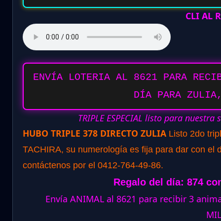
CLI AL
ENVÍA LOTERIA AL 8621 PARA RECI
DÍA PARA ZULIA
TRIPLE ESPECIAL listo para nuestra 
HUBO TRIPLE 378 DIRECTO ZULIA
Listo 2do tri
TACHIRA, su numerología es fija para dar con el d
contáctenos por el 0412-764-49-86.
Regalo del día: 874 co
Envía ANIMAL al 8621 para recibir 3 ani
MI