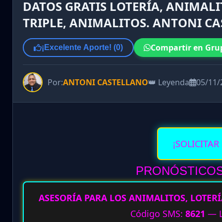
DATOS GRATIS LOTERÍA, ANIMALI
TRIPLE, ANIMALITOS. ANTONI CA
Compartir en Gru
¡Excelente Aporte! (
0
)
Por:
ANTONI CASTELLANO
👑 Leyenda
05/11/
¡SOLICITAR
PRONÓSTICOS
ASESORÍA PARA LOS ANIMALITOS, LOTERÍ
Código SMS:
8621
— L