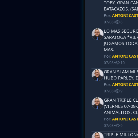
TOBY, GRAN CAN
BATACAZOS. (SA
Por:
ANTONI CAS
07/08
•
8
LO MAS SEGURO
SARATOGA *VIER
JUGAMOS TODAS
MAS.
Por:
ANTONI CAS
07/08
•
10
GRAN SLAM MLB 
HUBO PARLEY. 
Por:
ANTONI CAS
07/08
•
9
GRAN TRIPLE CL
(VIERNES 07-08-
ANIMALITOS. CL
Por:
ANTONI CAS
07/08
•
9
TRIPLE MILLON