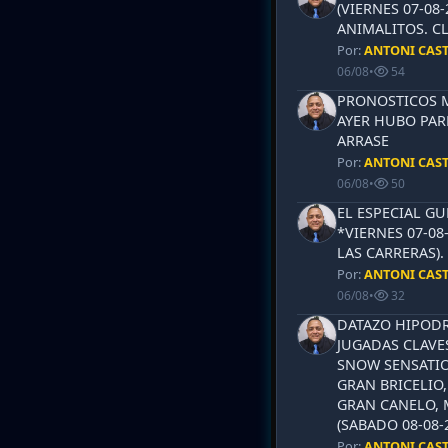
(VIERNES 07-08-
ANIMALITOS. CL
Por:
ANTONI CAS
06/08
•
54
PRONOSTICOS ML
AYER HUBO PAR
ARRASE
Por:
ANTONI CAS
06/08
•
50
EL ESPECIAL G
*VIERNES 07-08
LAS CARRERAS)
Por:
ANTONI CAS
06/08
•
32
DATAZO HIPODR
JUGADAS CLAVES
SNOW SENSATIO
GRAN BRICELIO,
GRAN CANELO, 
(SABADO 08-08-2
Por:
ANTONI CAS