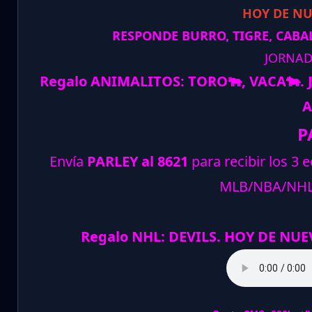
HOY DE N
RESPONDE BURRO, TIGRE, CABAL
JORNAD
Regalo ANIMALITOS:
TORO
🐃
, VACA
🐄
.
A
P
Envía
PARLEY al 8621
para recibir los 3 
MLB/NBA/NH
Regalo NHL: DEVILS. HOY DE NUE