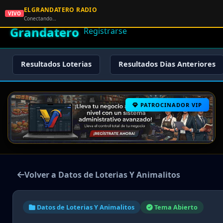
ELGRANDATERO RADIO
🌟 El
VIVO
🏠 Inicio
🔑 Iniciar Sesión
📝
Conectando…
Grandatero
Registrarse
Resultados Loterias
Resultados Dias Anteriores
PATROCINADOR VIP
Volver a Datos de Loterias Y Animalitos
Datos de Loterias Y Animalitos
Tema Abierto