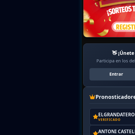
👋 ¡Únete
Participa en los d
Entrar
Pronosticador
ELGRANDATERO 
VERIFICADO
ANTONI CASTE