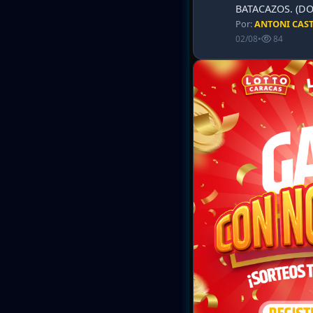
BATACAZOS. (DO
Por:
ANTONI CAS
02/08
•
84