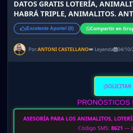
DATOS GRATIS LOTERÍA, ANIMALI
HABRÁ TRIPLE, ANIMALITOS. ANT
Compartir en Gru
¡Excelente Aporte! (
0
)
Por:
ANTONI CASTELLANO
👑 Leyenda
04/10/
¡SOLICITAR
PRONÓSTICOS D
ASESORÍA PARA LOS ANIMALITOS, LOTERÍ
Código SMS:
8621
— L