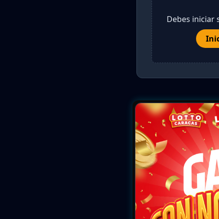
Debes iniciar 
Ini