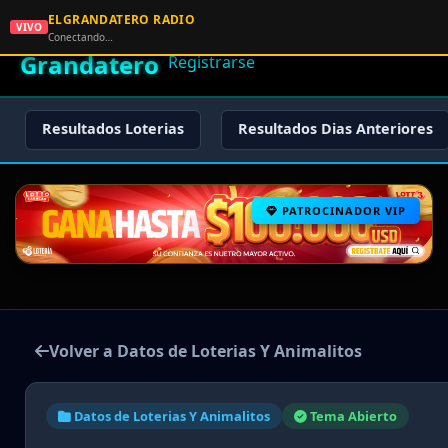
ELGRANDATERO RADIO
🌟 El
VIVO
🏠 Inicio
🔑 Iniciar Sesión
📝
Conectando…
Grandatero
Registrarse
Resultados Loterias
Resultados Dias Anteriores
PATROCINADOR VIP
Volver a Datos de Loterias Y Animalitos
Datos de Loterias Y Animalitos
Tema Abierto