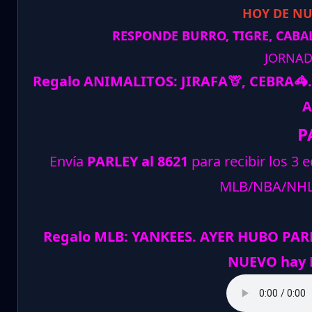
HOY DE N
RESPONDE BURRO, TIGRE, CABAL
JORNAD
Regalo ANIMALITOS:
JIRAFA
🦒
, CEBRA
🦓
.
A
P
Envía
PARLEY al 8621
para recibir los 3 
MLB/NBA/NH
Regalo MLB: YANKEES. AYER HUBO PARL
NUEVO hay P