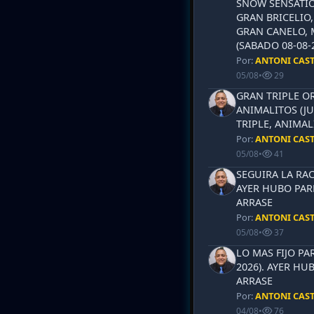
SNOW SENSATIO
GRAN BRICELIO,
GRAN CANELO, 
(SABADO 08-08-2
Por:
ANTONI CAS
05/08
•
29
GRAN TRIPLE OR
ANIMALITOS (JU
TRIPLE, ANIMAL
Por:
ANTONI CAS
05/08
•
41
SEGUIRA LA RAC
AYER HUBO PAR
ARRASE
Por:
ANTONI CAS
05/08
•
37
LO MAS FIJO PA
2026). AYER HU
ARRASE
Por:
ANTONI CAS
04/08
•
76