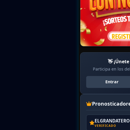
👋 ¡Únete
Participa en los d
Entrar
Pronosticador
ELGRANDATERO 
VERIFICADO