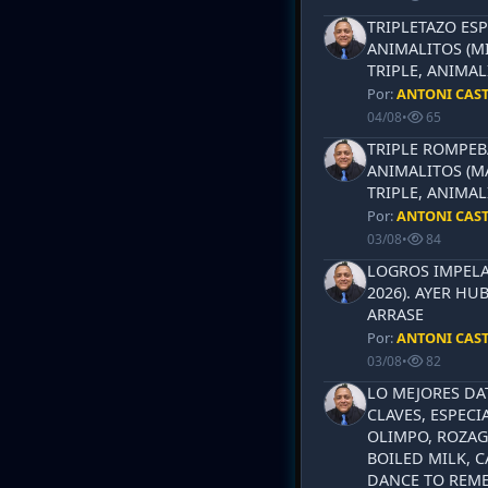
TRIPLETAZO ESP
ANIMALITOS (MI
TRIPLE, ANIMAL
Por:
ANTONI CAS
04/08
•
65
TRIPLE ROMPEB
ANIMALITOS (MA
TRIPLE, ANIMAL
Por:
ANTONI CAS
03/08
•
84
LOGROS IMPELA
2026). AYER HU
ARRASE
Por:
ANTONI CAS
03/08
•
82
LO MEJORES DA
CLAVES, ESPECI
OLIMPO, ROZAG
BOILED MILK, 
DANCE TO REME