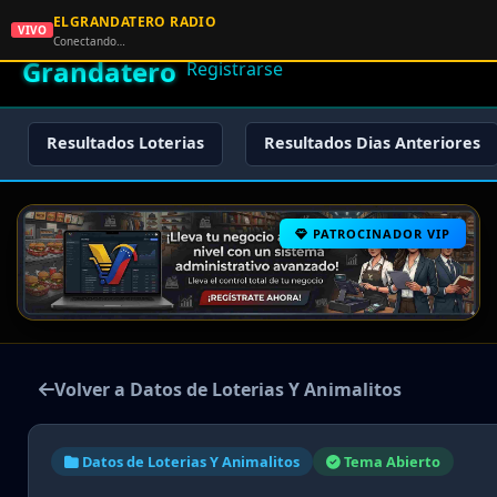
ELGRANDATERO RADIO
🌟 El
VIVO
🏠 Inicio
🔑 Iniciar Sesión
📝
Conectando…
Grandatero
Registrarse
Resultados Loterias
Resultados Dias Anteriores
PATROCINADOR VIP
Volver a Datos de Loterias Y Animalitos
Datos de Loterias Y Animalitos
Tema Abierto