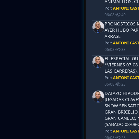
ANIMALITOS. CL
Por:
ANTONI CAS
06/08
•
40
PRONOSTICOS ML
AYER HUBO PAR
ARRASE
Por:
ANTONI CAS
06/08
•
33
EL ESPECIAL G
*VIERNES 07-08
LAS CARRERAS)
Por:
ANTONI CAS
06/08
•
23
DATAZO HIPODR
JUGADAS CLAVES
SNOW SENSATIO
GRAN BRICELIO,
GRAN CANELO, 
(SABADO 08-08-2
Por:
ANTONI CAS
06/08
•
28