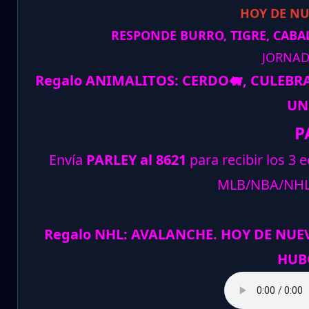
HOY DE N
RESPONDE BURRO, TIGRE, CABAL
JORNAD
Regalo ANIMALITOS:
CERDO
🐖
, CULEBR
UN
P
Envía
PARLEY al 8621
para recibir los 3 
MLB/NBA/NH
Regalo NHL: AVALANCHE. HOY DE NUEV
HUB