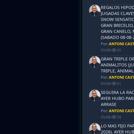
REGALOS HIPOD
JUGADAS CLAVES
SNOW SENSATIO
GRAN BRICELIO,
GRAN CANELO, 
(SABADO 08-08-2
Por:
ANTONI CAS
05/08
•
45
GRAN TRIPLE OR
ANIMALITOS (JU
TRIPLE, ANIMAL
Por:
ANTONI CAS
05/08
•
61
SEGUIRA LA RAC
AYER HUBO PAR
ARRASE
Por:
ANTONI CAS
05/08
•
59
LO MAS FIJO PA
2026). AYER HU