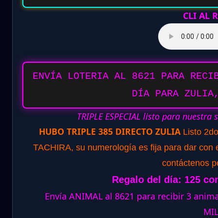
CLI AL
ENVÍA LOTERIA AL 8621 PARA RECI
DÍA PARA ZULIA
TRIPLE ESPECIAL listo para nuestra 
HUBO TRIPLE 385 DIRECTO ZULIA
Listo 2d
TACHIRA, su numerología es fija para dar con el
contáctenos p
Regalo del día: 125 co
Envía ANIMAL al 8621 para recibir 3 ani
MI