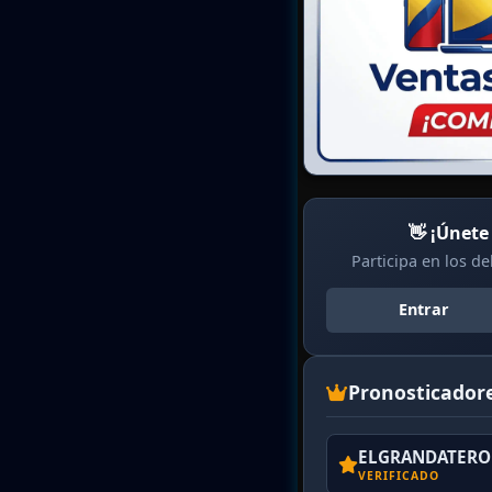
👋 ¡Únete
Participa en los d
Entrar
Pronosticador
ELGRANDATERO 
VERIFICADO