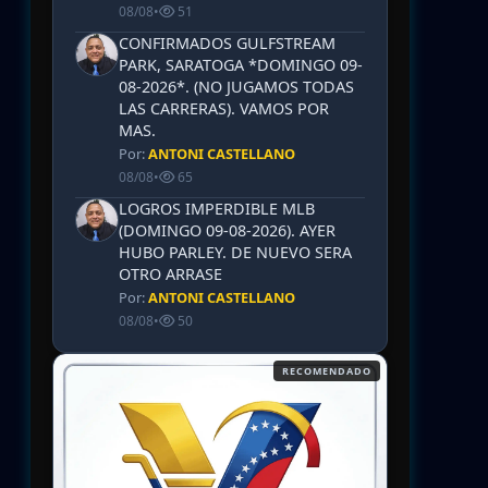
08/08
•
51
CONFIRMADOS GULFSTREAM
PARK, SARATOGA *DOMINGO 09-
08-2026*. (NO JUGAMOS TODAS
LAS CARRERAS). VAMOS POR
MAS.
Por:
ANTONI CASTELLANO
08/08
•
65
LOGROS IMPERDIBLE MLB
(DOMINGO 09-08-2026). AYER
HUBO PARLEY. DE NUEVO SERA
OTRO ARRASE
Por:
ANTONI CASTELLANO
08/08
•
50
RECOMENDADO