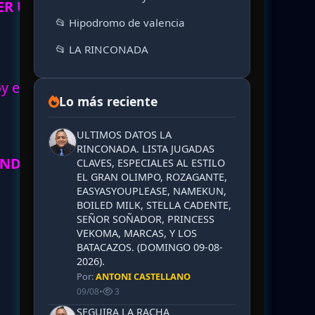
ER UN
📂 Hipodromo de valencia
📂 LA RINCONADA
oy en
Lo más reciente
ULTIMOS DATOS LA
RINCONADA. LISTA JUGADAS
ONDIO
CLAVES, ESPECIALES AL ESTILO
EL GRAN OLIMPO, ROZAGANTE,
EASYASYOUPLEASE, NAMEKUN,
BOILED MILK, STELLA CADENTE,
SEÑOR SOÑADOR, PRINCESS
VEKOMA, MARCAS, Y LOS
BATACAZOS. (DOMINGO 09-08-
2026).
Por:
ANTONI CASTELLANO
09/08
•
3
SEGUIRA LA RACHA