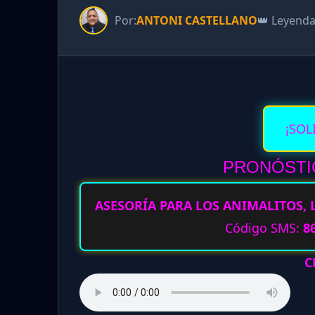
Por:
ANTONI CASTELLANO
👑 Leyend
¡SOL
PRONÓSTIC
ASESORÍA PARA LOS ANIMALITOS, 
Código SMS:
8
C