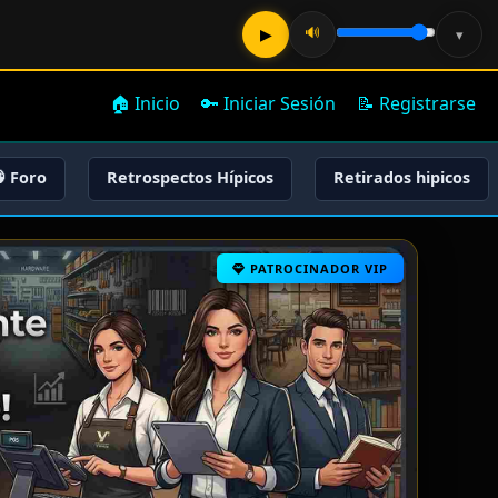
🔊
▶
▾
🏠 Inicio
🔑 Iniciar Sesión
📝 Registrarse
 Foro
Retrospectos Hípicos
Retirados hipicos
PATROCINADOR VIP