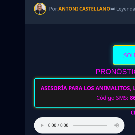
Por:
ANTONI CASTELLANO
👑 Leyend
¡SOL
PRONÓSTIC
ASESORÍA PARA LOS ANIMALITOS, 
Código SMS:
8
C