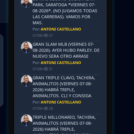
PARK, SARATOGA *VIERNES 07-
08-2026*. (NO JUGAMOS TODAS
LAS CARRERAS). VAMOS POR
MAS.
Por:
ANTONI CASTELLANO
07/08
•
37
GRAN SLAM MLB (VIERNES 07-
08-2026). AYER HUBO PARLEY. DE
NUEVO SERA OTRO ARRASE
Por:
ANTONI CASTELLANO
07/08
•
31
GRAN TRIPLE CLAVO, TACHIRA,
ANIMALITOS (VIERNES 07-08-
2026) HABRÁ TRIPLE,
ANIMALITOS. CLI Y CONSIGA
Por:
ANTONI CASTELLANO
07/08
•
28
TRIPLE MILLONARIO, TACHIRA,
ANIMALITOS (VIERNES 07-08-
2026) HABRÁ TRIPLE,