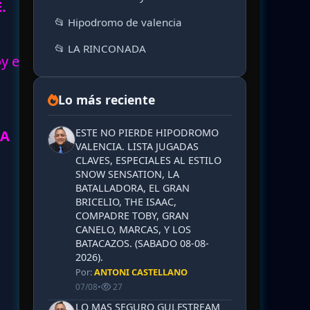
.
📂 Hipodromo de valencia
📂 LA RINCONADA
oy en
Lo más reciente
ESTE NO PIERDE HIPODROMO
IA
VALENCIA. LISTA JUGADAS
CLAVES, ESPECIALES AL ESTILO
SNOW SENSATION, LA
BATALLADORA, EL GRAN
BRICELIO, THE ISAAC,
COMPADRE TOBY, GRAN
CANELO, MARCAS, Y LOS
BATACAZOS. (SABADO 08-08-
2026).
Por:
ANTONI CASTELLANO
07/08
•
27
LO MAS SEGURO GULFSTREAM