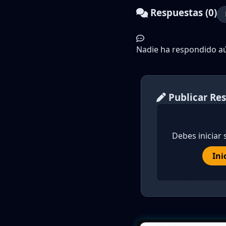
Respuestas (0)
Nadie ha respondido aún
Publicar Re
Debes iniciar 
Ini