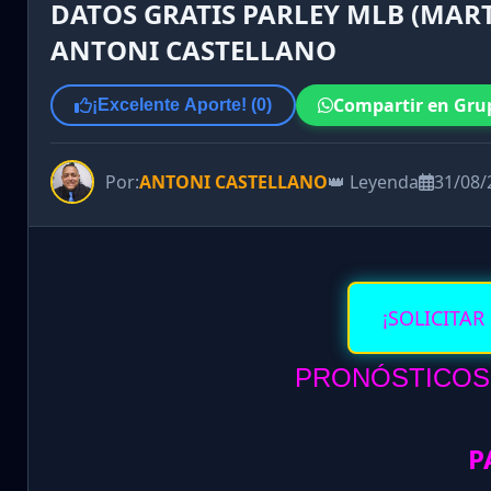
DATOS GRATIS PARLEY MLB (MART
ANTONI CASTELLANO
Compartir en Gru
¡Excelente Aporte! (
0
)
Por:
ANTONI CASTELLANO
👑 Leyenda
31/08/
¡SOLICITAR
PRONÓSTICOS 
P