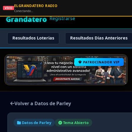
ELGRANDATERO RADIO
🌟 El
VIVO
🏠 Inicio
🔑 Iniciar Sesión
📝
Conectando…
Grandatero
Registrarse
Resultados Loterias
Resultados Dias Anteriores
PATROCINADOR VIP
Volver a Datos de Parley
Datos de Parley
Tema Abierto