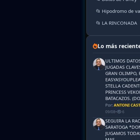
📂 Hipodromo de va
📂 LA RINCONADA
Lo más recient
ULTIMOS DATOS
JUGADAS CLAVES
GRAN OLIMPO, 
EASYASYOUPLEA
STELLA CADENT
PRINCESS VEKO
BATACAZOS. (DO
Por:
ANTONI CAS
09/08
•
6
SEGUIRA LA RA
SARATOGA *DOM
JUGAMOS TODAS
MAS.