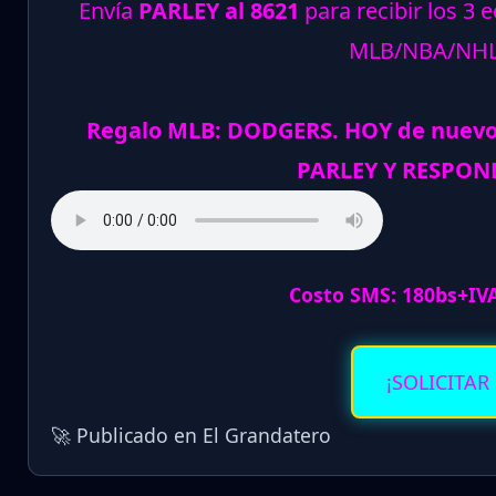
Envía
PARLEY al 8621
para recibir los 3 
MLB/NBA/NH
Regalo MLB: DODGERS. HOY de nuev
PARLEY Y RESPOND
Costo SMS: 180bs+IV
¡SOLICITAR
🚀 Publicado en El Grandatero