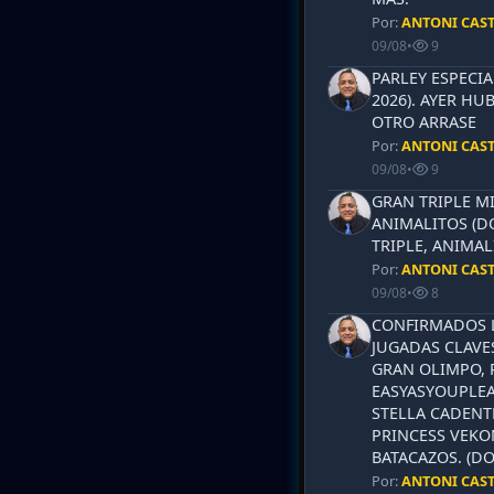
Por:
ANTONI CAS
09/08
•
9
PARLEY ESPECI
2026). AYER HU
OTRO ARRASE
Por:
ANTONI CAS
09/08
•
9
GRAN TRIPLE M
ANIMALITOS (D
TRIPLE, ANIMAL
Por:
ANTONI CAS
09/08
•
8
CONFIRMADOS L
JUGADAS CLAVES
GRAN OLIMPO, 
EASYASYOUPLEA
STELLA CADENT
PRINCESS VEKO
BATACAZOS. (DO
Por:
ANTONI CAS