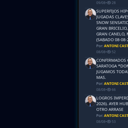
09/08
•
28
SUPERFIJOS HI
JUGADAS CLAVES
SNOW SENSATIO
GRAN BRICELIO,
GRAN CANELO, 
(SABADO 08-08-2
Por:
ANTONI CAS
08/08
•
52
CONFIRMADOS 
SARATOGA *DOM
JUGAMOS TODAS
MAS.
Por:
ANTONI CAS
08/08
•
66
LOGROS IMPERD
2026). AYER HU
OTRO ARRASE
Por:
ANTONI CAS
08/08
•
53