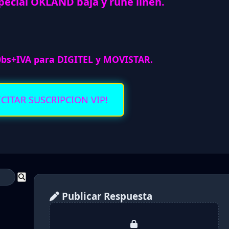
pecial OKLAND baja y rune linen.
0bs+IVA para DIGITEL y MOVISTAR.
ICITAR SUSCRIPCION VIP!
Publicar Respuesta