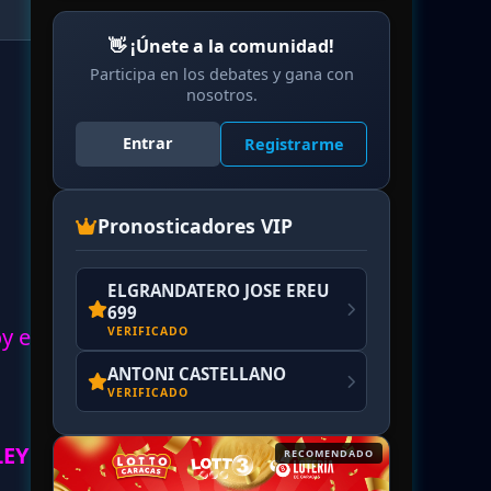
👋 ¡Únete a la comunidad!
Participa en los debates y gana con
nosotros.
Entrar
Registrarme
Pronosticadores VIP
ELGRANDATERO JOSE EREU
699
oy en
VERIFICADO
ANTONI CASTELLANO
VERIFICADO
EY y
RECOMENDADO