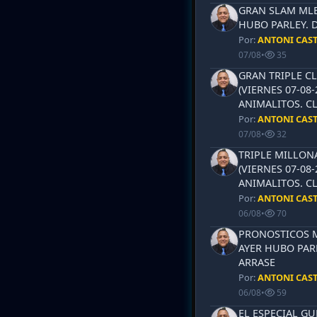
GRAN SLAM MLB 
HUBO PARLEY. 
Por:
ANTONI CAS
07/08
•
35
GRAN TRIPLE CL
(VIERNES 07-08-
ANIMALITOS. CL
Por:
ANTONI CAS
07/08
•
32
TRIPLE MILLON
(VIERNES 07-08-
ANIMALITOS. CL
Por:
ANTONI CAS
06/08
•
70
PRONOSTICOS ML
AYER HUBO PAR
ARRASE
Por:
ANTONI CAS
06/08
•
59
EL ESPECIAL G