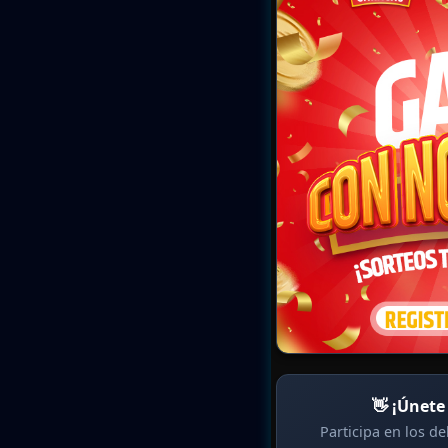
👋 ¡Únete
Participa en los d