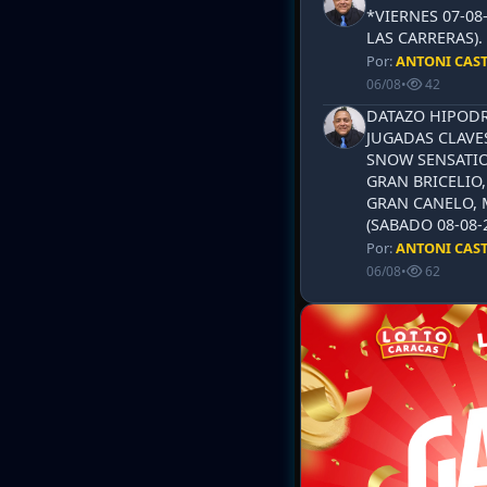
*VIERNES 07-08
LAS CARRERAS)
Por:
ANTONI CAS
06/08
•
42
DATAZO HIPODR
JUGADAS CLAVES
SNOW SENSATIO
GRAN BRICELIO,
GRAN CANELO, 
(SABADO 08-08-2
Por:
ANTONI CAS
06/08
•
62