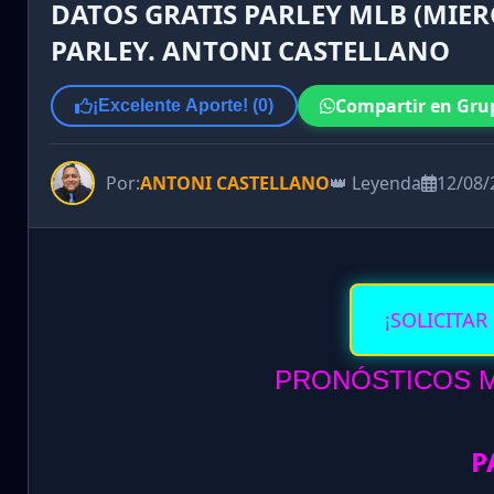
DATOS GRATIS PARLEY MLB (MIER
PARLEY. ANTONI CASTELLANO
Compartir en Gru
¡Excelente Aporte! (
0
)
Por:
ANTONI CASTELLANO
👑 Leyenda
12/08/
¡SOLICITAR
PRONÓSTICOS MI
P