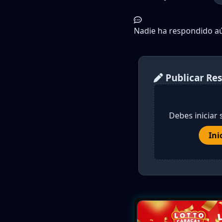
Nadie ha respondido aún
Publicar Re
Debes iniciar 
Ini