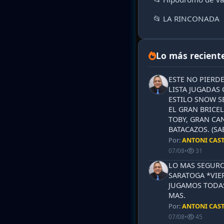
📂 LA RINCONADA
Lo más recient
ESTE NO PIERD
LISTA JUGADAS 
ESTILO SNOW S
EL GRAN BRICEL
TOBY, GRAN CAN
BATACAZOS. (SA
Por:
ANTONI CAS
07/08
•
31
LO MAS SEGURO
SARATOGA *VIER
JUGAMOS TODAS
MAS.
Por:
ANTONI CAS
07/08
•
45