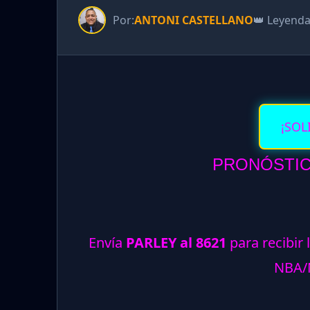
Por:
ANTONI CASTELLANO
👑 Leyend
¡SOL
PRONÓSTICO
Envía
PARLEY al 8621
para recibir 
NBA/