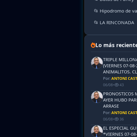
📂 Hipodromo de va
📂 LA RINCONADA
Lo más recient
TRIPLE MILLON
(VIERNES 07-08-
ANIMALITOS. CL
Por:
ANTONI CAS
06/08
•
43
PRONOSTICOS ML
AYER HUBO PAR
ARRASE
Por:
ANTONI CAS
06/08
•
36
EL ESPECIAL G
*VIERNES 07-08