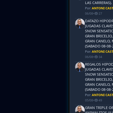
LAS CARRERAS)
Por:
ANTONI CAS
06/08
•
27
DATAZO HIPODR
JUGADAS CLAVES
SNOW SENSATIO
GRAN BRICELIO,
GRAN CANELO, 
(SABADO 08-08-2
Por:
ANTONI CAS
06/08
•
34
REGALOS HIPOD
JUGADAS CLAVES
SNOW SENSATIO
GRAN BRICELIO,
GRAN CANELO, 
(SABADO 08-08-2
Por:
ANTONI CAS
05/08
•
49
GRAN TRIPLE OR
ANIMALITOS (JU