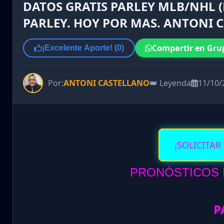
DATOS GRATIS PARLEY MLB/NHL (
PARLEY. HOY POR MAS. ANTONI 
Compartir en Gru
¡Excelente Aporte! (
0
)
Por:
ANTONI CASTELLANO
👑 Leyenda
11/10/
¡SOLICITAR
PRONÓSTICOS D
P