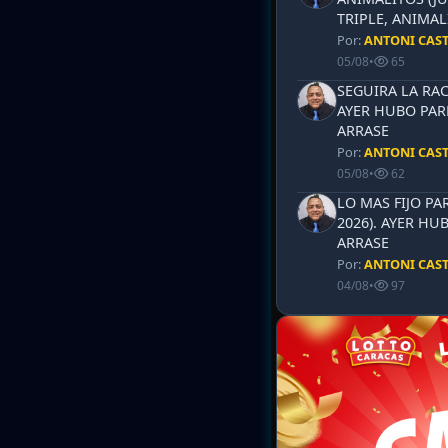
TRIPLE, ANIMAL
Por:
ANTONI CAS
05/08
•
65
SEGUIRA LA RAC
AYER HUBO PAR
ARRASE
Por:
ANTONI CAS
05/08
•
62
LO MAS FIJO PA
2026). AYER HU
ARRASE
Por:
ANTONI CAS
04/08
•
97