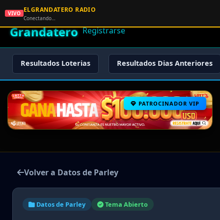
ELGRANDATERO RADIO
🌟 El
VIVO
🏠 Inicio
🔑 Iniciar Sesión
📝
Conectando…
Grandatero
Registrarse
Resultados Loterias
Resultados Dias Anteriores
PATROCINADOR VIP
Volver a Datos de Parley
Datos de Parley
Tema Abierto