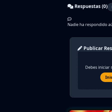
Respuestas (0)
Nadie ha respondido aún
Publicar Re
Debes iniciar 
Ini