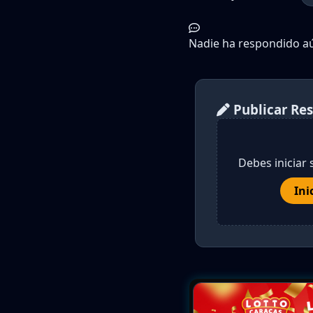
Nadie ha respondido aún
Publicar Re
Debes iniciar 
Ini