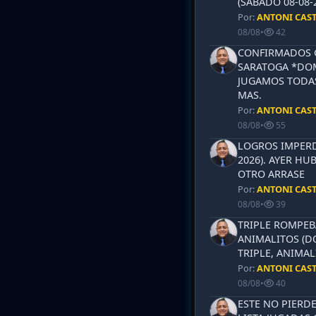
(SABADO 08-08-2
Por:
ANTONI CAS
08/08
•
42
CONFIRMADOS 
SARATOGA *DOM
JUGAMOS TODAS
MAS.
Por:
ANTONI CAS
08/08
•
55
LOGROS IMPERD
2026). AYER HU
OTRO ARRASE
Por:
ANTONI CAS
08/08
•
39
TRIPLE ROMPEB
ANIMALITOS (D
TRIPLE, ANIMAL
Por:
ANTONI CAS
08/08
•
40
ESTE NO PIERD