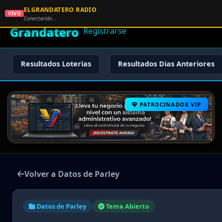
ELGRANDATERO RADIO
🌟 El
VIVO
🏠 Inicio
🔑 Iniciar Sesión
📝
Conectando…
Grandatero
Registrarse
Resultados Loterias
Resultados Dias Anteriores
PATROCINADOR VIP
Volver a Datos de Parley
Datos de Parley
Tema Abierto