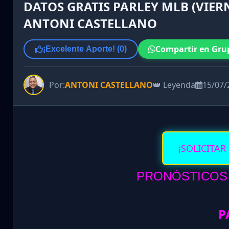
DATOS GRATIS PARLEY MLB (VIERN
ANTONI CASTELLANO
Compartir en Gru
¡Excelente Aporte! (
0
)
Por:
ANTONI CASTELLANO
👑 Leyenda
15/07/
¡SOLICITAR
PRONÓSTICOS V
P