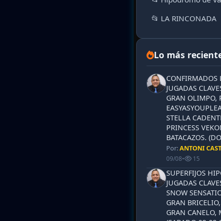
📂 LA RINCONADA
Lo más recient
CONFIRMADOS L
JUGADAS CLAVES
GRAN OLIMPO, 
EASYASYOUPLEA
STELLA CADENT
PRINCESS VEKO
BATACAZOS. (DO
Por:
ANTONI CAS
09/08
•
15
SUPERFIJOS HI
JUGADAS CLAVES
SNOW SENSATIO
GRAN BRICELIO,
GRAN CANELO, 