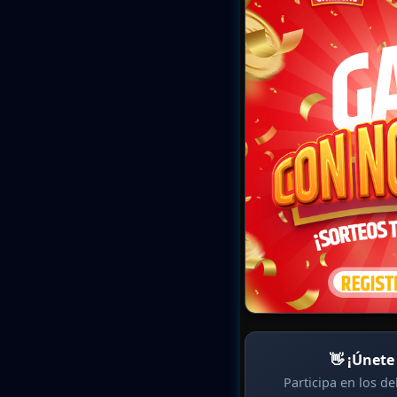
👋 ¡Únete
Participa en los d