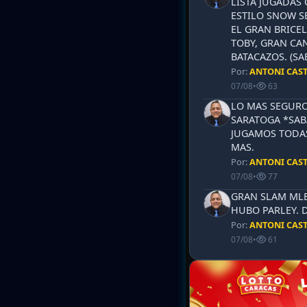
LISTA JUGADAS 
ESTILO SNOW S
EL GRAN BRICEL
TOBY, GRAN CAN
BATACAZOS. (SA
Por:
ANTONI CAS
07/08
•
63
LO MAS SEGURO
SARATOGA *SABA
JUGAMOS TODAS
MAS.
Por:
ANTONI CAS
07/08
•
77
GRAN SLAM MLB 
HUBO PARLEY. 
Por:
ANTONI CAS
07/08
•
61