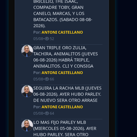
BRICELIO, THE ISAAC,
COMPADRE TOBY, GRAN
CANELO, MARCAS, Y LOS
BATACAZOS. (SABADO 08-08-
2026).
Por:
ANTONI CASTELLANO
05/08
•
52
GRAN TRIPLE ORO ZULIA,
TACHIRA, ANIMALITOS (JUEVES
06-08-2026) HABRÁ TRIPLE,
ANIMALITOS. CLI Y CONSIGA
Por:
ANTONI CASTELLANO
05/08
•
66
SEGUIRA LA RACHA MLB (JUEVES
06-08-2026). AYER HUBO PARLEY.
DE NUEVO SERA OTRO ARRASE
Por:
ANTONI CASTELLANO
05/08
•
64
LO MAS FIJO PARLEY MLB
(MIERCOLES 05-08-2026). AYER
HUBO PARLEY. SERA OTRO