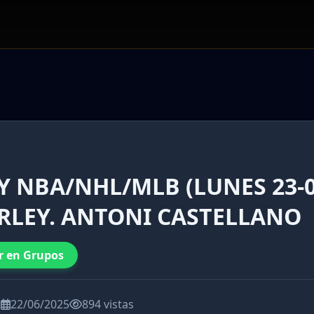
Y NBA/NHL/MLB (LUNES 23-0
ARLEY. ANTONI CASTELLANO
r en Grupos
a
22/06/2025
894 vistas