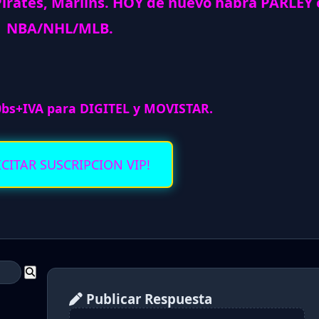
irates, Marlins. HOY de nuevo habra PARLEY 
NBA/NHL/MLB.
0bs+IVA para DIGITEL y MOVISTAR.
ICITAR SUSCRIPCION VIP!
Publicar Respuesta