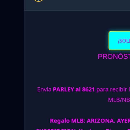
¡SOL
PRONÓST
Envía
PARLEY al 8621
para recibir 
MLB/NB
Regalo MLB: ARIZONA. AYE