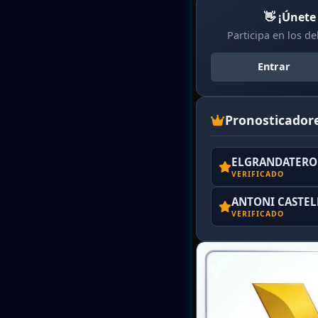
👋 ¡Únete
Participa en los d
Entrar
Pronosticador
ELGRANDATERO 
VERIFICADO
ANTONI CASTE
VERIFICADO