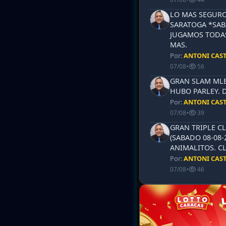
LO MAS SEGURO
SARATOGA *SABA
JUGAMOS TODAS
MAS.
Por:
ANTONI CAS
07/08
•
56
GRAN SLAM MLB 
HUBO PARLEY. 
Por:
ANTONI CAS
07/08
•
39
GRAN TRIPLE CL
(SABADO 08-08-
ANIMALITOS. CL
Por:
ANTONI CAS
07/08
•
46