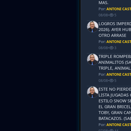
MAS.
Por:
ANTONI CAS
08/08
•
5
LOGROS IMPERD
2026). AYER HU
OTRO ARRASE
Por:
ANTONI CAS
08/08
•
3
TRIPLE ROMPEB
ANIMALITOS (SA
TRIPLE, ANIMAL
Por:
ANTONI CAS
08/08
•
5
ESTE NO PIERD
LISTA JUGADAS 
ESTILO SNOW S
EL GRAN BRICEL
TOBY, GRAN CAN
BATACAZOS. (SA
Por:
ANTONI CAS
07/08
•
44