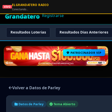
ELGRANDATERO RADIO
🌟 El
VIVO
🏠 Inicio
🔑 Iniciar Sesión
📝
Conectando…
Grandatero
Registrarse
Resultados Loterias
Resultados Dias Anteriores
PATROCINADOR VIP
Volver a Datos de Parley
Datos de Parley
Tema Abierto