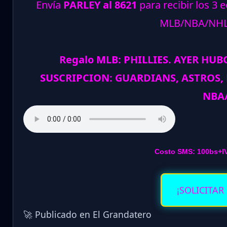
Envía
PARLEY al 8621
para recibir los 3 
MLB/NBA/NH
Regalo MLB: PHILLIES. AYER HU
SUSCRIPCION: GUARDIANS, ASTROS, P
NBA
Costo SMS: 100bs+I
¡SOLICITAR
🚀 Publicado en El Grandatero