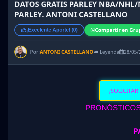
DATOS GRATIS PARLEY NBA/NHL/M
PARLEY. ANTONI CASTELLANO
Compartir en Gru
¡Excelente Aporte! (
0
)
Por:
ANTONI CASTELLANO
👑 Leyenda
28/05/
¡SOLICITAR
PRONÓSTICOS 
P