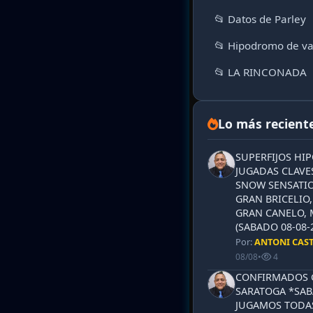
📂 Datos de Parley
📂 Hipodromo de va
📂 LA RINCONADA
Lo más recient
SUPERFIJOS HI
JUGADAS CLAVES
SNOW SENSATIO
GRAN BRICELIO,
GRAN CANELO, 
(SABADO 08-08-2
Por:
ANTONI CAS
08/08
•
4
CONFIRMADOS 
SARATOGA *SABA
JUGAMOS TODAS