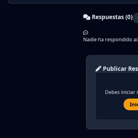
Respuestas (0)
Nadie ha respondido aún
Publicar Re
Debes iniciar 
Ini