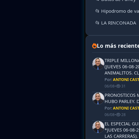
📂 Hipodromo de va
📂 LA RINCONADA
Lo más recient
TRIPLE MILLON
(JUEVES 06-08-2
ANIMALITOS. CL
Por:
ANTONI CAS
06/08
•
31
PRONOSTICOS ML
HUBO PARLEY. 
Por:
ANTONI CAS
06/08
•
28
EL ESPECIAL G
*JUEVES 06-08-
LAS CARRERAS)