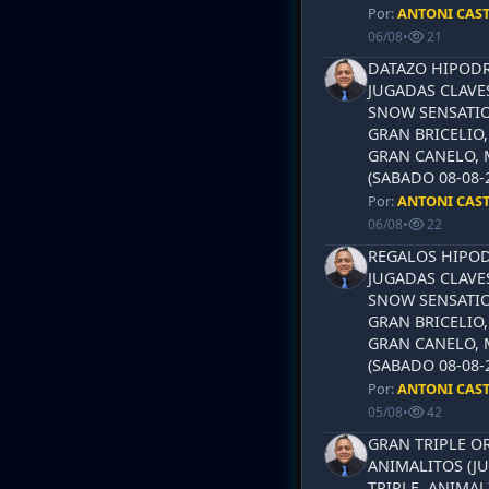
Por:
ANTONI CAS
06/08
•
21
DATAZO HIPODR
JUGADAS CLAVES
SNOW SENSATIO
GRAN BRICELIO,
GRAN CANELO, 
(SABADO 08-08-2
Por:
ANTONI CAS
06/08
•
22
REGALOS HIPOD
JUGADAS CLAVES
SNOW SENSATIO
GRAN BRICELIO,
GRAN CANELO, 
(SABADO 08-08-2
Por:
ANTONI CAS
05/08
•
42
GRAN TRIPLE OR
ANIMALITOS (JU
TRIPLE, ANIMAL