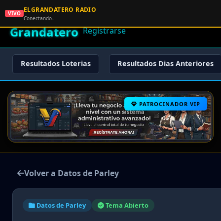
ELGRANDATERO RADIO
🌟 El
VIVO
🏠 Inicio
🔑 Iniciar Sesión
📝
Conectando…
Grandatero
Registrarse
Resultados Loterias
Resultados Dias Anteriores
PATROCINADOR VIP
Volver a Datos de Parley
Datos de Parley
Tema Abierto