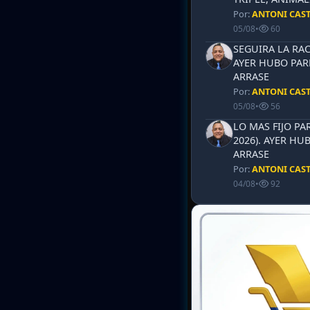
Por:
ANTONI CAS
05/08
•
60
SEGUIRA LA RAC
AYER HUBO PAR
ARRASE
Por:
ANTONI CAS
05/08
•
56
LO MAS FIJO PA
2026). AYER HU
ARRASE
Por:
ANTONI CAS
04/08
•
92