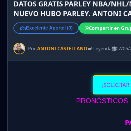
DATOS GRATIS PARLEY NBA/NHL/M
NUEVO HUBO PARLEY. ANTONI C
Compartir en Gru
¡Excelente Aporte! (
0
)
Por:
ANTONI CASTELLANO
👑 Leyenda
07/06/
¡SOLICITAR
PRONÓSTICOS D
P