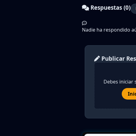
Respuestas (0)
Nadie ha respondido aún
Publicar Re
Debes iniciar 
Ini