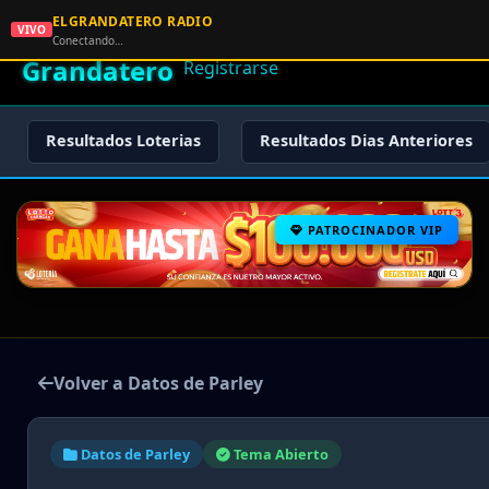
ELGRANDATERO RADIO
🌟 El
VIVO
🏠 Inicio
🔑 Iniciar Sesión
📝
Conectando…
Grandatero
Registrarse
Resultados Loterias
Resultados Dias Anteriores
PATROCINADOR VIP
Volver a Datos de Parley
Datos de Parley
Tema Abierto