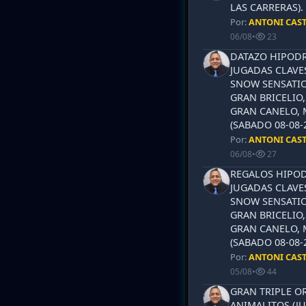
LAS CARRERAS)
Por:
ANTONI CAS
06/08
•
23
DATAZO HIPODR
JUGADAS CLAVES
SNOW SENSATIO
GRAN BRICELIO,
GRAN CANELO, 
(SABADO 08-08-2
Por:
ANTONI CAS
06/08
•
27
REGALOS HIPOD
JUGADAS CLAVES
SNOW SENSATIO
GRAN BRICELIO,
GRAN CANELO, 
(SABADO 08-08-2
Por:
ANTONI CAS
05/08
•
44
GRAN TRIPLE OR
ANIMALITOS (JU