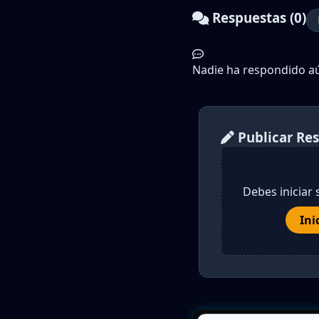
Respuestas (0)
Nadie ha respondido aún
Publicar Re
Debes iniciar 
Ini