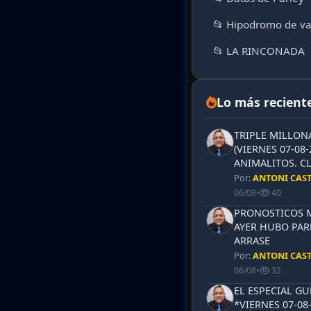
📂 Hipodromo de va
📂 LA RINCONADA
Lo más recient
TRIPLE MILLON
(VIERNES 07-08-
ANIMALITOS. CL
Por:
ANTONI CAS
06/08
•
40
PRONOSTICOS ML
AYER HUBO PAR
ARRASE
Por:
ANTONI CAS
06/08
•
32
EL ESPECIAL G
*VIERNES 07-08