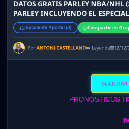
DATOS GRATIS PARLEY NBA/NHL (
PARLEY INCLUYENDO EL ESPECIA
Compartir en Gru
¡Excelente Aporte! (
0
)
Por:
ANTONI CASTELLANO
👑 Leyenda
12/12/
¡SOLICITAR
PRONÓSTICOS HO
P