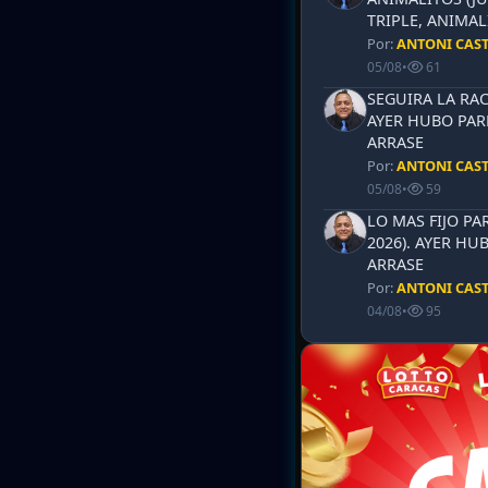
TRIPLE, ANIMAL
Por:
ANTONI CAS
05/08
•
61
SEGUIRA LA RAC
AYER HUBO PAR
ARRASE
Por:
ANTONI CAS
05/08
•
59
LO MAS FIJO PA
2026). AYER HU
ARRASE
Por:
ANTONI CAS
04/08
•
95