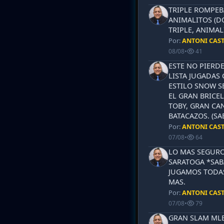
TRIPLE ROMPEB
ANIMALITOS (D
TRIPLE, ANIMAL
Por:
ANTONI CAS
08/08
•
41
ESTE NO PIERD
LISTA JUGADAS 
ESTILO SNOW S
EL GRAN BRICEL
TOBY, GRAN CAN
BATACAZOS. (SA
Por:
ANTONI CAS
07/08
•
64
LO MAS SEGURO
SARATOGA *SABA
JUGAMOS TODAS
MAS.
Por:
ANTONI CAS
07/08
•
79
GRAN SLAM MLB 