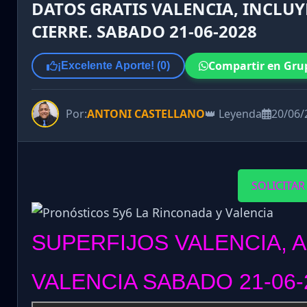
DATOS GRATIS VALENCIA, INCLUYE
CIERRE. SABADO 21-06-2028
Compartir en Gru
¡Excelente Aporte! (
0
)
Por:
ANTONI CASTELLANO
👑 Leyenda
20/06/
SOLICITAR
SUPERFIJOS VALENCIA, 
VALENCIA SABADO 21-06-