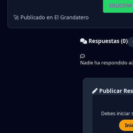
SOLICITAR
🚀 Publicado en El Grandatero
Respuestas (0)
Nadie ha respondido aún
Publicar Re
Debes iniciar 
Ini