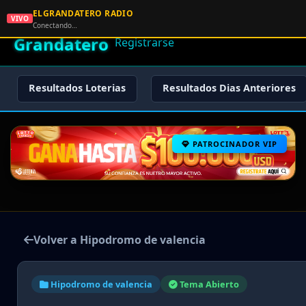
ELGRANDATERO RADIO
🌟 El
VIVO
🏠 Inicio
🔑 Iniciar Sesión
📝
Conectando…
Grandatero
Registrarse
Resultados Loterias
Resultados Dias Anteriores
PATROCINADOR VIP
Volver a Hipodromo de valencia
Hipodromo de valencia
Tema Abierto