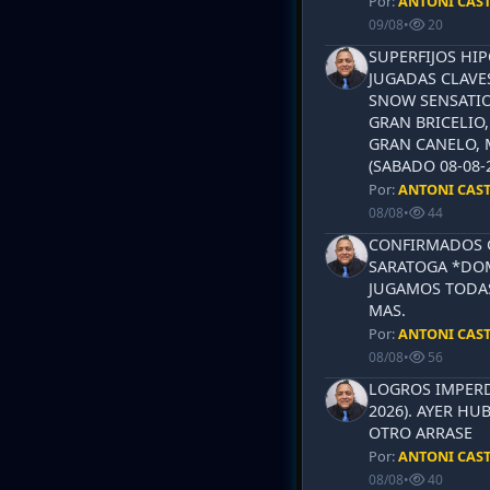
Por:
ANTONI CAS
09/08
•
20
SUPERFIJOS HI
JUGADAS CLAVES
SNOW SENSATIO
GRAN BRICELIO,
GRAN CANELO, 
(SABADO 08-08-2
Por:
ANTONI CAS
08/08
•
44
CONFIRMADOS 
SARATOGA *DOM
JUGAMOS TODAS
MAS.
Por:
ANTONI CAS
08/08
•
56
LOGROS IMPERD
2026). AYER HU
OTRO ARRASE
Por:
ANTONI CAS
08/08
•
40