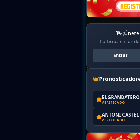
👋 ¡Únete
Participa en los d
Entrar
Pronosticador
ELGRANDATERO 
VERIFICADO
ANTONI CASTE
VERIFICADO