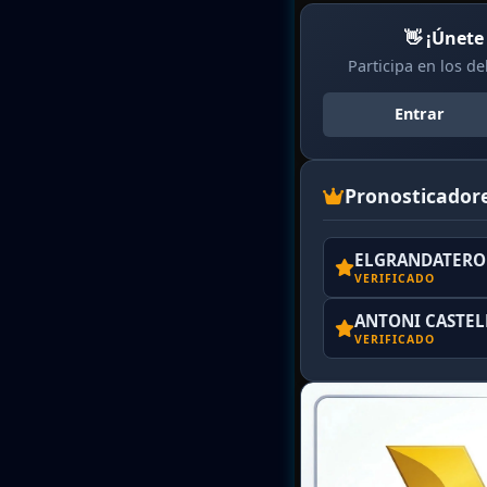
👋 ¡Únete
Participa en los d
Entrar
Pronosticador
ELGRANDATERO 
VERIFICADO
ANTONI CASTE
VERIFICADO