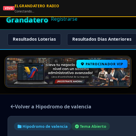
ELGRANDATERO RADIO
🌟 El
VIVO
🏠 Inicio
🔑 Iniciar Sesión
📝
Conectando…
Grandatero
Registrarse
Resultados Loterias
Resultados Dias Anteriores
PATROCINADOR VIP
Volver a Hipodromo de valencia
Hipodromo de valencia
Tema Abierto