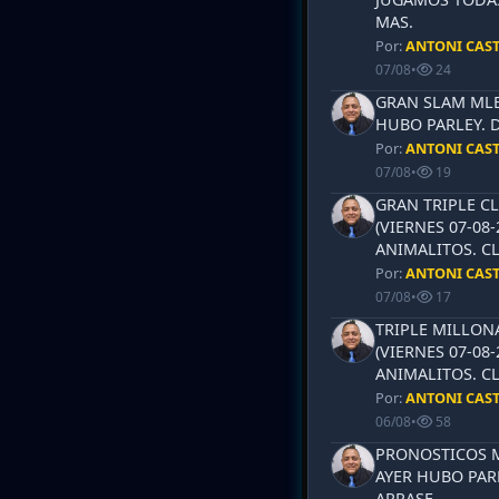
MAS.
Por:
ANTONI CAS
07/08
•
24
GRAN SLAM MLB 
HUBO PARLEY. 
Por:
ANTONI CAS
07/08
•
19
GRAN TRIPLE CL
(VIERNES 07-08-
ANIMALITOS. CL
Por:
ANTONI CAS
07/08
•
17
TRIPLE MILLON
(VIERNES 07-08-
ANIMALITOS. CL
Por:
ANTONI CAS
06/08
•
58
PRONOSTICOS ML
AYER HUBO PAR
ARRASE