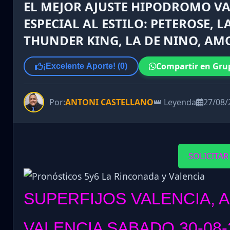
EL MEJOR AJUSTE HIPODROMO VA
ESPECIAL AL ESTILO: PETEROSE, L
THUNDER KING, LA DE NINO, AMO
Compartir en Gru
¡Excelente Aporte! (
0
)
Por:
ANTONI CASTELLANO
👑 Leyenda
27/08/
SOLICITAR
SUPERFIJOS VALENCIA, 
VALENCIA SABADO 30-08-