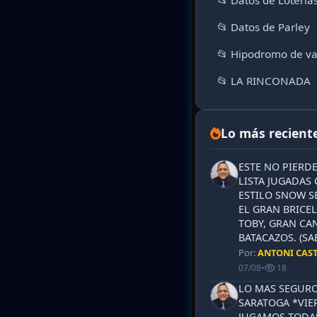
📂 Datos de Loteria
📂 Datos de Parley
📂 Hipodromo de va
📂 LA RINCONADA
Lo más recient
ESTE NO PIERD
LISTA JUGADAS 
ESTILO SNOW S
EL GRAN BRICEL
TOBY, GRAN CAN
BATACAZOS. (SA
Por:
ANTONI CAS
07/08
•
18
LO MAS SEGURO
SARATOGA *VIER
JUGAMOS TODAS