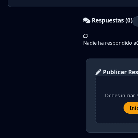
Respuestas (0)
Nadie ha respondido aún
Publicar Re
Debes iniciar 
Ini