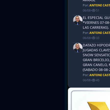
Por:
ANTONI CAS
06/08
•
51
EL ESPECIAL G
*VIERNES 07-08
LAS CARRERAS)
Por:
ANTONI CAS
06/08
•
33
DATAZO HIPODR
JUGADAS CLAVES
SNOW SENSATIO
GRAN BRICELIO,
GRAN CANELO, 
(SABADO 08-08-2
Por:
ANTONI CAS
06/08
•
45