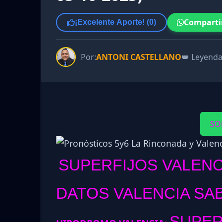
Comparti
¡Excelente Aporte! (
0
)
Por:
ANTONI CASTELLANO
👑 Leyend
SO
SUPERFIJOS VALENC
DATOS VALENCIA SAB
SUPER