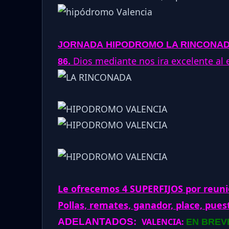
JORNADA
HIPODROMO
LA RINCONAD
.
Dios mediante nos ira excelente al e
86
Le ofrecemos 4 SUPERFIJOS por reunio
Pollas, remates, ganador, place, pues
ADELANTADOS:
VALENCIA:
EN BREV