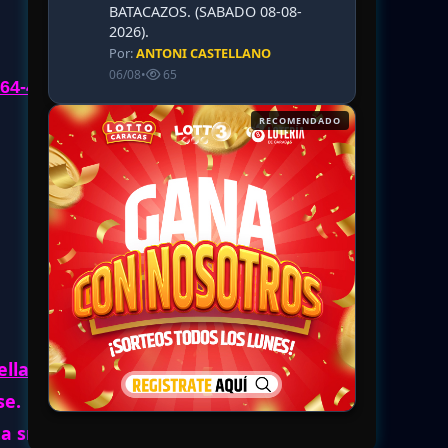
BATACAZOS. (SABADO 08-08-
2026).
Por:
ANTONI CASTELLANO
06/08
•
65
64-49-
RECOMENDADO
RECOMENDADO
llar:
se.
lta sms