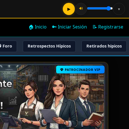
🔊
▶
▾
🏠 Inicio
🔑 Iniciar Sesión
📝 Registrarse
 Foro
Retrospectos Hípicos
Retirados hipicos
PATROCINADOR VIP
PATROCINADOR VIP