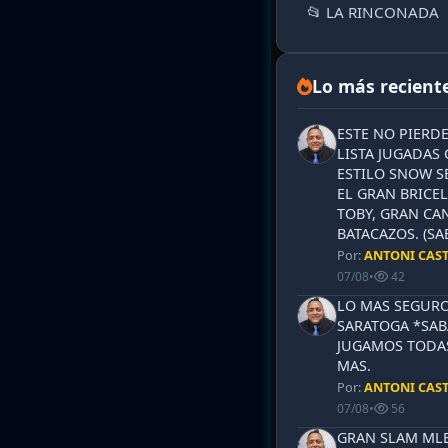
📂 LA RINCONADA
Lo más recient
ESTE NO PIERD
LISTA JUGADAS 
ESTILO SNOW S
EL GRAN BRICEL
TOBY, GRAN CAN
BATACAZOS. (SA
Por:
ANTONI CAS
07/08
•
42
LO MAS SEGURO
SARATOGA *SABA
JUGAMOS TODAS
MAS.
Por:
ANTONI CAS
07/08
•
56
GRAN SLAM MLB 