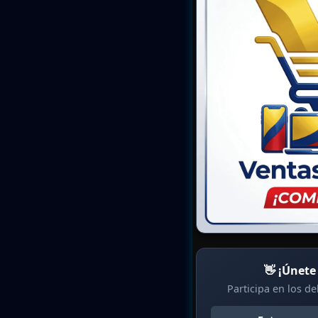
👋 ¡Únete
Participa en los d