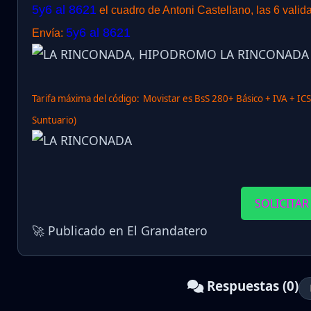
5y6 al 8621
el cuadro de Antoni Castellano, las 6 valid
5y6 al 8621
Envía:
Tarifa máxima del código:
Movistar es BsS 280+ Básico + IVA + IC
Suntuario)
SOLICITAR
🚀 Publicado en El Grandatero
Respuestas (0)