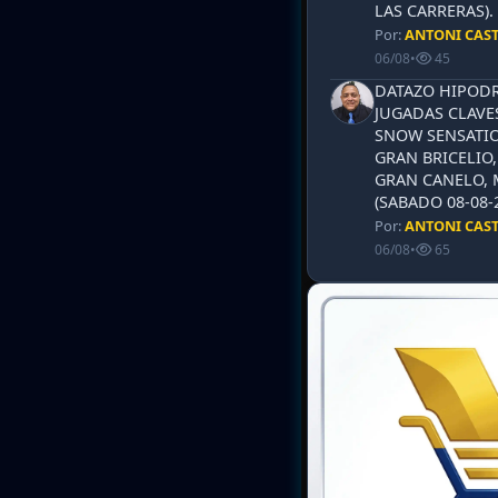
LAS CARRERAS)
Por:
ANTONI CAS
06/08
•
45
DATAZO HIPODR
JUGADAS CLAVES
SNOW SENSATIO
GRAN BRICELIO,
GRAN CANELO, 
(SABADO 08-08-2
Por:
ANTONI CAS
06/08
•
65