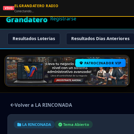
ELGRANDATERO RADIO
🌟 El
VIVO
🏠 Inicio
🔑 Iniciar Sesión
📝
Conectando…
Grandatero
Registrarse
Resultados Loterias
Resultados Dias Anteriores
PATROCINADOR VIP
Volver a LA RINCONADA
LA RINCONADA
Tema Abierto