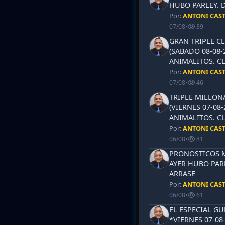
HUBO PARLEY. 
Por:
ANTONI CAS
07/08
•
39
GRAN TRIPLE CL
(SABADO 08-08-
ANIMALITOS. CL
Por:
ANTONI CAS
07/08
•
46
TRIPLE MILLON
(VIERNES 07-08-
ANIMALITOS. CL
Por:
ANTONI CAS
06/08
•
81
PRONOSTICOS ML
AYER HUBO PAR
ARRASE
Por:
ANTONI CAS
06/08
•
61
EL ESPECIAL G
*VIERNES 07-08