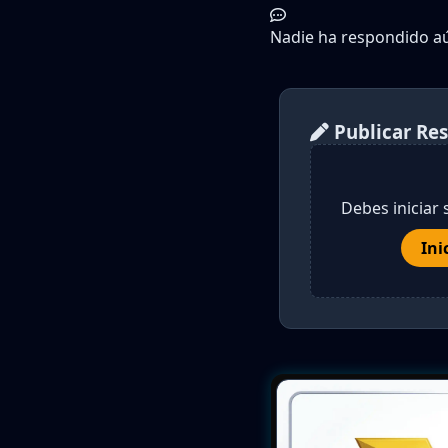
Nadie ha respondido aún
Publicar Re
Debes iniciar 
Ini