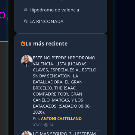
📂 Hipodromo de valencia
O,
📂 LA RINCONADA
Lo más reciente
ESTE NO PIERDE HIPODROMO
VALENCIA. LISTA JUGADAS
CLAVES, ESPECIALES AL ESTILO
SNOW SENSATION, LA
BATALLADORA, EL GRAN
BRICELIO, THE ISAAC,
COMPADRE TOBY, GRAN
CANELO, MARCAS, Y LOS
BATACAZOS. (SABADO 08-08-
2026).
Por:
ANTONI CASTELLANO
07/08
•
24
LO MAS SEGURO GULFSTREAM