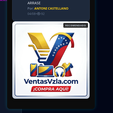
ARRASE
Por:
ANTONI CASTELLANO
04/08
•
92
RECOMENDADO