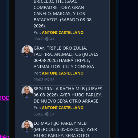
BRICELIO, THE ISAAC,
COMPADRE TOBY, GRAN
CANELO, MARCAS, Y LOS
BATACAZOS. (SABADO 08-08-
2026).
Por:
ANTONI CASTELLANO
05/08
•
41
GRAN TRIPLE ORO ZULIA,
TACHIRA, ANIMALITOS (JUEVES
06-08-2026) HABRÁ TRIPLE,
ANIMALITOS. CLI Y CONSIGA
Por:
ANTONI CASTELLANO
05/08
•
58
SEGUIRA LA RACHA MLB (JUEVES
06-08-2026). AYER HUBO PARLEY.
 TODO"
DE NUEVO SERA OTRO ARRASE
Por:
ANTONI CASTELLANO
05/08
•
54
LO MAS FIJO PARLEY MLB
(MIERCOLES 05-08-2026). AYER
HUBO PARLEY. SERA OTRO
64-49-