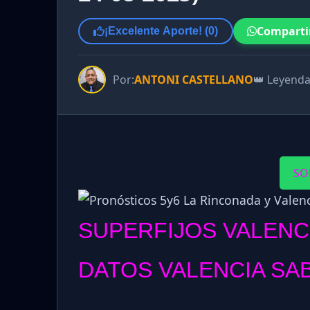
Comparti
¡Excelente Aporte! (
0
)
Por:
ANTONI CASTELLANO
👑 Leyend
SO
SUPERFIJOS VALENC
DATOS VALENCIA SAB