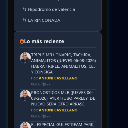
📂 Hipodromo de valencia
📂 LA RINCONADA
Lo más reciente
TRIPLE MILLONARIO, TACHIRA,
ANIMALITOS (JUEVES 06-08-2026)
HABRÁ TRIPLE, ANIMALITOS. CLI
Y CONSIGA
Por:
ANTONI CASTELLANO
06/08
•
29
PRONOSTICOS MLB (JUEVES 06-
08-2026). AYER HUBO PARLEY. DE
NUEVO SERA OTRO ARRASE
Por:
ANTONI CASTELLANO
06/08
•
27
EL ESPECIAL GULFSTREAM PARK,