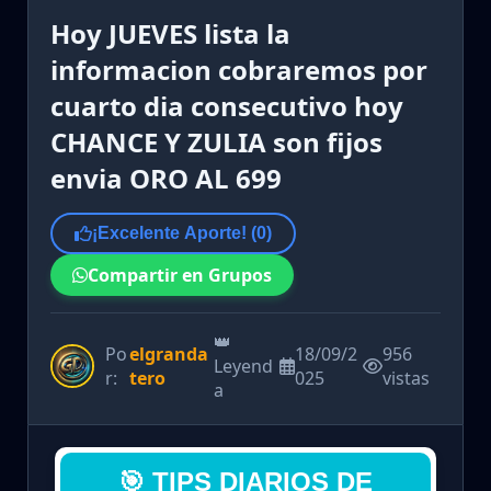
Hoy JUEVES lista la
informacion cobraremos por
cuarto dia consecutivo hoy
CHANCE Y ZULIA son fijos
envia ORO AL 699
¡Excelente Aporte! (
0
)
Compartir en Grupos
👑
Po
elgranda
18/09/2
956
Leyend
r:
tero
025
vistas
a
🎯 TIPS DIARIOS DE