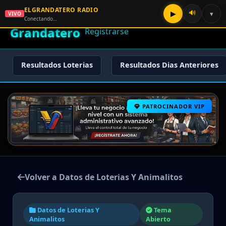
ELGRANDATERO RADIO
🌟 El
🔊
▶
▾
VIVO
🏠 Inicio
🔑 Iniciar Sesión
📝
Conectando…
Grandatero
Registrarse
Resultados Loterias
Resultados Dias Anteriores
PATROCINADOR VIP
Volver a Datos de Loterias Y Animalitos
Datos de Loterias Y
Tema
Animalitos
Abierto