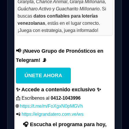
Granjita
,
Chance Animal
,
Granja Millonaria
,
Guácharo Activo
y
Guacharito Millonario
. Si
buscas
datos confiables para loterías
venezolanas
, estás en el lugar correcto.
¡Juega con estrategia, juega informado!
📢 ¡Nuevo Grupo de Pronósticos en
Telegram! 📡
ÚNETE AHORA
✨ Accede a contenido exclusivo ✨
📩 Escríbenos al
0412-1043996
🌐
https://t.me/m/FoXgxN0pMGVh
📲
https://elgrandatero.com.ve/ws
🎧 Escucha el programa para hoy,