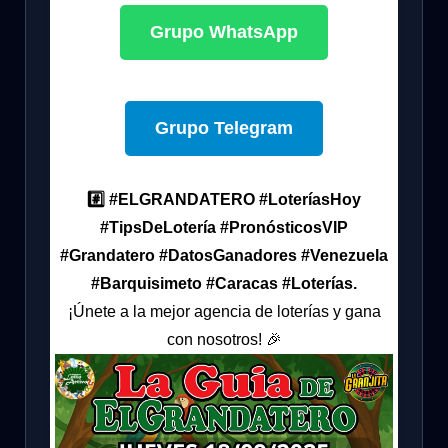
Grupo WhatsApp
Grupo Telegram
#️⃣ #ELGRANDATERO #LoteríasHoy
#TipsDeLotería #PronósticosVIP
#Grandatero #DatosGanadores #Venezuela
#Barquisimeto #Caracas #Loterías.
¡Únete a la mejor agencia de loterías y gana
con nosotros! 🎉