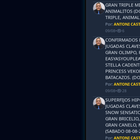
GRAN TRIPLE M
ANIMALITOS (D
TRIPLE, ANIMAL
Por:
ANTONI CAS
09/08
•
6
CONFIRMADOS L
JUGADAS CLAVES
GRAN OLIMPO, 
EASYASYOUPLEA
STELLA CADENT
PRINCESS VEKO
BATACAZOS. (DO
Por:
ANTONI CAS
09/08
•
28
SUPERFIJOS HI
JUGADAS CLAVES
SNOW SENSATIO
GRAN BRICELIO,
GRAN CANELO, 
(SABADO 08-08-2
Por:
ANTONI CAS