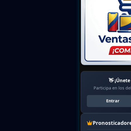
👋 ¡Únete
Participa en los d
Entrar
Pronosticador