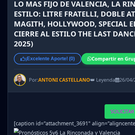
LO MAS FIJO DE VALENCIA, LA 
ESTILO: LITRE FRATELLI, DOBLE 
MAGITH, HOLLYWOOD, SPECIAL E
CIERRE AL ESTILO THE LAST DANC
2025)
Compartir en Gru
¡Excelente Aporte! (
0
)
Por:
ANTONI CASTELLANO
👑 Leyenda
26/04/
SOLICITAR
[caption id="attachment_3691" align="aligncent