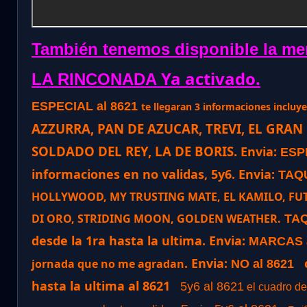
También tenemos disponible la me
Ya activado.
LA RINCONADA
ESPECIAL al 8621
te llegaran 3 informaciones incluye 
AZZURRA, PAN DE AZUCAR, TREVI, EL GRAN
SOLDADO DEL REY, LA DE BORIS.
Envia:
ESPE
informaciones en no validas, 5y6. Envia:
TAQU
HOLLYWOOD, MY TRUSTING MATE, EL KAMILO, FUTU
DI ORO, STRIDING MOON, GOLDEN WEATHER.
TAQ
desde la 1ra hasta la ultima. Envia:
MARCAS a
. Envia:
jornada que no me agradan
NO al 8621
hasta la ultima al 8621
5y6 al 8621
el cuadro de 