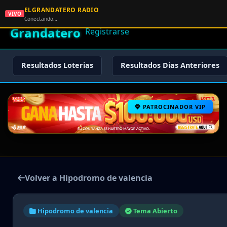
ELGRANDATERO RADIO
🌟 El
VIVO
🏠 Inicio
🔑 Iniciar Sesión
📝
Conectando…
Grandatero
Registrarse
Resultados Loterias
Resultados Dias Anteriores
PATROCINADOR VIP
Volver a Hipodromo de valencia
Hipodromo de valencia
Tema Abierto