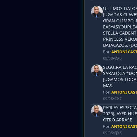
ULTIMOS DATOS
JUGADAS CLAVES
GRAN OLIMPO, 
EASYASYOUPLEA
STELLA CADENT
PRINCESS VEKO
BATACAZOS. (DO
Por:
ANTONI CAS
09/08
•
5
SEGUIRA LA RA
SARATOGA *DOM
JUGAMOS TODAS
MAS.
Por:
ANTONI CAS
09/08
•
7
PARLEY ESPECI
2026). AYER HU
OTRO ARRASE
Por:
ANTONI CAS
09/08
•
6