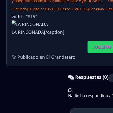
5y6 al 8621
y aseguramos las tres validas. Envia:
Tari
Suntuario).
Digitel es BsS 100+ Básico + IVA + ICS (Consumo Suntu
width="819"]
LA RINCONADA[/caption]
SOLICITAR
🚀 Publicado en El Grandatero
Respuestas (0)
Nadie ha respondido aún