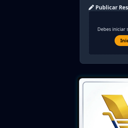
Publicar Re
Debes iniciar 
Ini