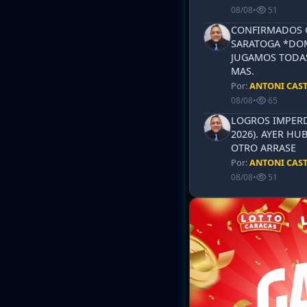
08/08
•
51
CONFIRMADOS 
SARATOGA *DOM
JUGAMOS TODAS
MAS.
Por:
ANTONI CAS
08/08
•
65
LOGROS IMPERD
2026). AYER HU
OTRO ARRASE
Por:
ANTONI CAS
08/08
•
51