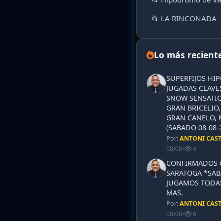
📂 LA RINCONADA
Lo más recient
SUPERFIJOS HI
JUGADAS CLAVES
SNOW SENSATIO
GRAN BRICELIO,
GRAN CANELO, 
(SABADO 08-08-2
Por:
ANTONI CAS
08/08
•
4
CONFIRMADOS 
SARATOGA *SABA
JUGAMOS TODAS
MAS.
Por:
ANTONI CAS
08/08
•
6