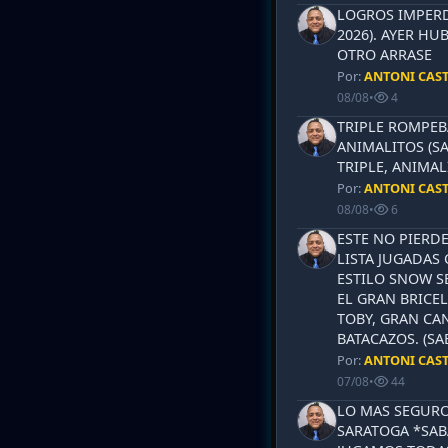
LOGROS IMPERD
2026). AYER HU
OTRO ARRASE
Por:
ANTONI CAS
08/08
•
4
TRIPLE ROMPEB
ANIMALITOS (SA
TRIPLE, ANIMAL
Por:
ANTONI CAS
08/08
•
6
ESTE NO PIERD
LISTA JUGADAS 
ESTILO SNOW S
EL GRAN BRICEL
TOBY, GRAN CAN
BATACAZOS. (SA
Por:
ANTONI CAS
07/08
•
44
LO MAS SEGURO
SARATOGA *SABA