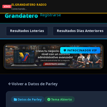
ELGRANDATERO RADIO
🌟 El
VIVO
🏠 Inicio
🔑 Iniciar Sesión
📝
Conectando…
Grandatero
Registrarse
Resultados Loterias
Resultados Dias Anteriores
PATROCINADOR VIP
Volver a Datos de Parley
Datos de Parley
Tema Abierto