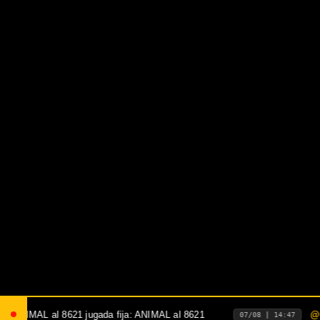
 al 8621
@OSWALDO
:
Qué pasó con el retros
[]
07/08 | 14:47