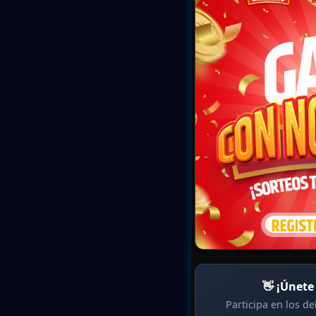
👋 ¡Únete
Participa en los d