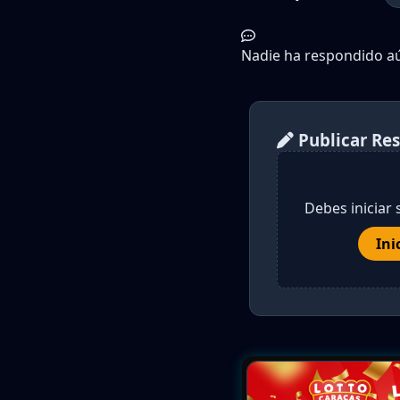
Nadie ha respondido aún
Publicar Re
Debes iniciar 
Ini