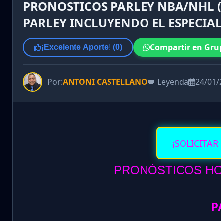
PRONOSTICOS PARLEY NBA/NHL (
PARLEY INCLUYENDO EL ESPECIA
Compartir en Gru
¡Excelente Aporte! (
0
)
Por:
ANTONI CASTELLANO
👑 Leyenda
24/01/
¡SOLICITAR
PRONÓSTICOS HOY
P