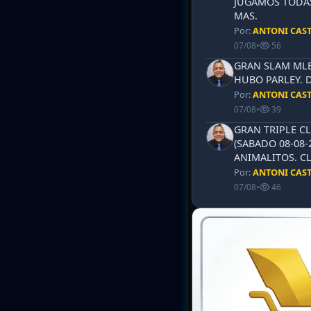
JUGAMOS TODAS
MAS.
Por:
ANTONI CAS
07/08
•
56
GRAN SLAM MLB 
HUBO PARLEY. 
Por:
ANTONI CAS
07/08
•
39
GRAN TRIPLE CL
(SABADO 08-08-
ANIMALITOS. CL
Por:
ANTONI CAS
07/08
•
46