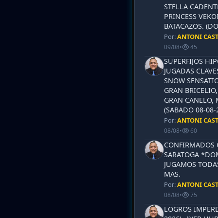
STELLA CADENT
PRINCESS VEKO
BATACAZOS. (DO
Por:
ANTONI CAS
09/08
•
45
SUPERFIJOS HI
JUGADAS CLAVES
SNOW SENSATIO
GRAN BRICELIO,
GRAN CANELO, 
(SABADO 08-08-2
Por:
ANTONI CAS
08/08
•
60
CONFIRMADOS 
SARATOGA *DOM
JUGAMOS TODAS
MAS.
Por:
ANTONI CAS
08/08
•
75
LOGROS IMPERD