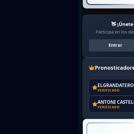
👋 ¡Únete
Participa en los d
Entrar
Pronosticador
ELGRANDATERO 
VERIFICADO
ANTONI CASTE
VERIFICADO