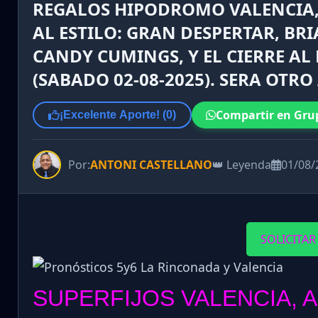
REGALOS HIPODROMO VALENCIA, 
AL ESTILO: GRAN DESPERTAR, BR
CANDY CUMINGS, Y EL CIERRE AL 
(SABADO 02-08-2025). SERA OTRO
Compartir en Gru
¡Excelente Aporte! (
0
)
Por:
ANTONI CASTELLANO
👑 Leyenda
01/08/
SOLICITAR
SUPERFIJOS VALENCIA, 