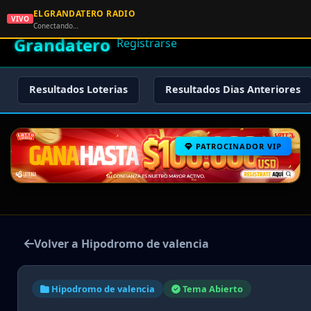
ELGRANDATERO RADIO
🌟 El
VIVO
🏠 Inicio
🔑 Iniciar Sesión
📝
Conectando…
Grandatero
Registrarse
Resultados Loterias
Resultados Dias Anteriores
PATROCINADOR VIP
Volver a Hipodromo de valencia
Hipodromo de valencia
Tema Abierto