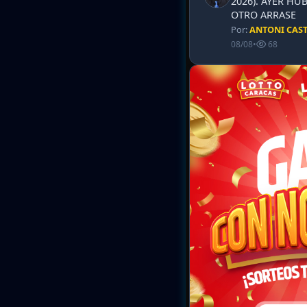
2026). AYER HU
OTRO ARRASE
Por:
ANTONI CAS
08/08
•
68