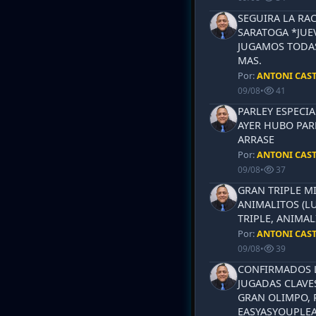
SEGUIRA LA RA
SARATOGA *JUEV
JUGAMOS TODAS
MAS.
Por:
ANTONI CAS
09/08
•
41
PARLEY ESPECIA
AYER HUBO PAR
ARRASE
Por:
ANTONI CAS
09/08
•
37
GRAN TRIPLE M
ANIMALITOS (LU
TRIPLE, ANIMAL
Por:
ANTONI CAS
09/08
•
39
CONFIRMADOS L
JUGADAS CLAVES
GRAN OLIMPO, 
EASYASYOUPLEA