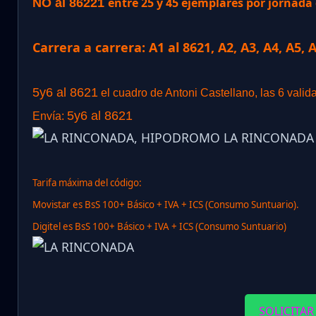
entre 25 y 45 ejemplares por jornad
NO al 86221
Carrera a carrera: A1 al 8621, A2, A3, A4, A5, 
5y6 al 8621
el cuadro de Antoni Castellano, las 6 valid
5y6 al 8621
Envía:
Tarifa máxima del código:
Movistar es BsS 100+ Básico + IVA + ICS (Consumo Suntuario).
Digitel es BsS 100+ Básico + IVA + ICS (Consumo Suntuario)
SOLICITAR