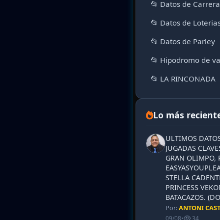
📂 Datos de Carrer
📂 Datos de Loteria
📂 Datos de Parley
📂 Hipodromo de va
📂 LA RINCONADA
Lo más recient
ULTIMOS DATOS
JUGADAS CLAVES
GRAN OLIMPO, 
EASYASYOUPLEA
STELLA CADENT
PRINCESS VEKO
BATACAZOS. (DO
Por:
ANTONI CAS
09/08
•
34