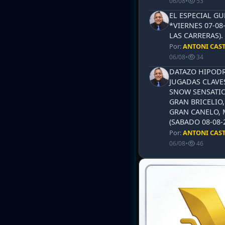
06/08
•
53
EL ESPECIAL G
*VIERNES 07-08
LAS CARRERAS)
Por:
ANTONI CAS
06/08
•
34
DATAZO HIPODR
JUGADAS CLAVES
SNOW SENSATIO
GRAN BRICELIO,
GRAN CANELO, 
(SABADO 08-08-2
Por:
ANTONI CAS
06/08
•
46