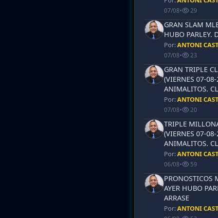
Por:
ANTONI CAS
07/08
•
29
GRAN SLAM MLB 
HUBO PARLEY. 
Por:
ANTONI CAS
07/08
•
23
GRAN TRIPLE CL
(VIERNES 07-08-
ANIMALITOS. CL
Por:
ANTONI CAS
07/08
•
20
TRIPLE MILLON
(VIERNES 07-08-
ANIMALITOS. CL
Por:
ANTONI CAS
06/08
•
59
PRONOSTICOS ML
AYER HUBO PAR
ARRASE
Por:
ANTONI CAS