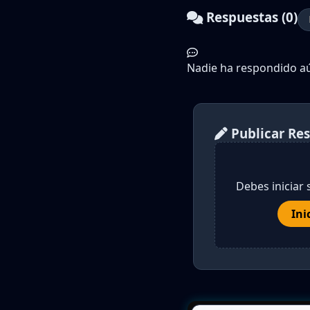
Respuestas (0)
Nadie ha respondido aún
Publicar Re
Debes iniciar 
Ini