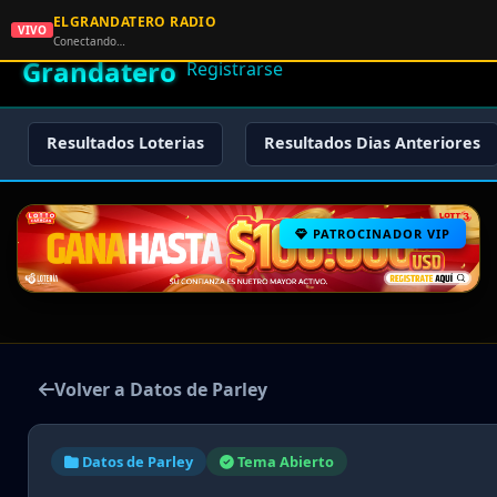
ELGRANDATERO RADIO
🌟 El
VIVO
🏠 Inicio
🔑 Iniciar Sesión
📝
Conectando…
Grandatero
Registrarse
Resultados Loterias
Resultados Dias Anteriores
PATROCINADOR VIP
Volver a Datos de Parley
Datos de Parley
Tema Abierto