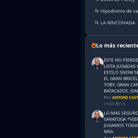
📂 Hipodromo de va
📂 LA RINCONADA
Lo más recient
ESTE NO PIERD
LISTA JUGADAS 
ESTILO SNOW S
EL GRAN BRICEL
TOBY, GRAN CAN
BATACAZOS. (SA
Por:
ANTONI CAS
07/08
•
19
LO MAS SEGURO
SARATOGA *VIER
JUGAMOS TODAS
MAS.