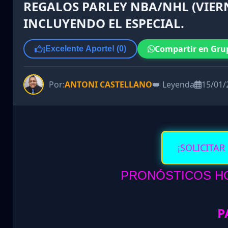
REGALOS PARLEY NBA/NHL (VIERN
INCLUYENDO EL ESPECIAL.
Compartir en Gru
¡Excelente Aporte! (
0
)
Por:
ANTONI CASTELLANO
👑 Leyenda
15/01/
¡SOLICITAR
PRONÓSTICOS HOY
P