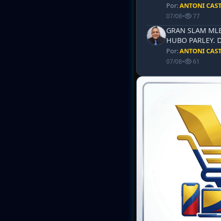
Por:
ANTONI CAS
07/08
•
77
GRAN SLAM MLB 
HUBO PARLEY. 
Por:
ANTONI CAS
07/08
•
61