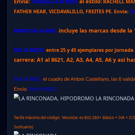
Envia:
al estilo:
RACHELL MANI
TAQUILLA al 8621
FATHER HEAR, VICDAVALILLO, FREITES PE. Envia:
T
incluye las marcas desde la 
MARCAS al 8621
entre 25 y 45 ejemplares por jornad
NO al 86221
carrera: A1 al 8621, A2, A3, A4, A5, A6 y asi ha
5y6 al 8621
el cuadro de Antoni Castellano, las 6 valid
5y6 al 8621
Envía:
Tarifa máxima del código:
Movistar es BsS 280+ Básico + IVA + IC
Suntuario)