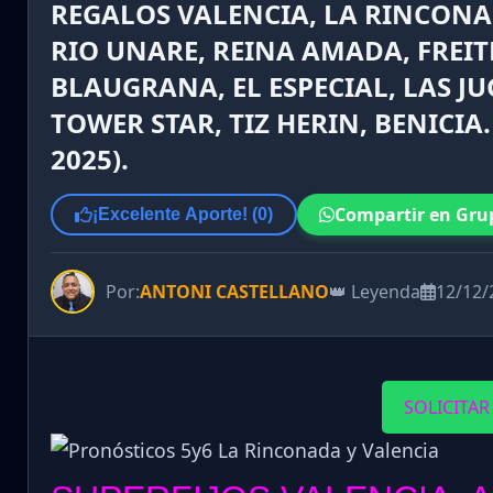
REGALOS VALENCIA, LA RINCONA
RIO UNARE, REINA AMADA, FREIT
BLAUGRANA, EL ESPECIAL, LAS J
TOWER STAR, TIZ HERIN, BENICIA
2025).
Compartir en Gru
¡Excelente Aporte! (
0
)
Por:
ANTONI CASTELLANO
👑 Leyenda
12/12/
SOLICITAR