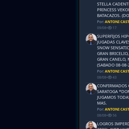
STELLA CADENT
PRINCESS VEKO
BATACAZOS. (DO
Por:
ANTONI CAS
09/08
•
17
SUPERFIJOS HI
JUGADAS CLAVES
SNOW SENSATIO
GRAN BRICELIO,
GRAN CANELO, 
(SABADO 08-08-2
Por:
ANTONI CAS
08/08
•
43
CONFIRMADOS 
SARATOGA *DOM
JUGAMOS TODAS
MAS.
Por:
ANTONI CAS
08/08
•
56
LOGROS IMPERD