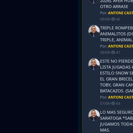
2026). AYER HU
OTRO ARRASE
Por:
ANTONI CAS
08/08
•
40
TRIPLE ROMPEB
ANIMALITOS (D
TRIPLE, ANIMAL
Por:
ANTONI CAS
08/08
•
41
ESTE NO PIERD
LISTA JUGADAS 
ESTILO SNOW S
EL GRAN BRICEL
TOBY, GRAN CAN
BATACAZOS. (SA
Por:
ANTONI CAS
07/08
•
64
LO MAS SEGURO
SARATOGA *SABA
JUGAMOS TODAS
MAS.