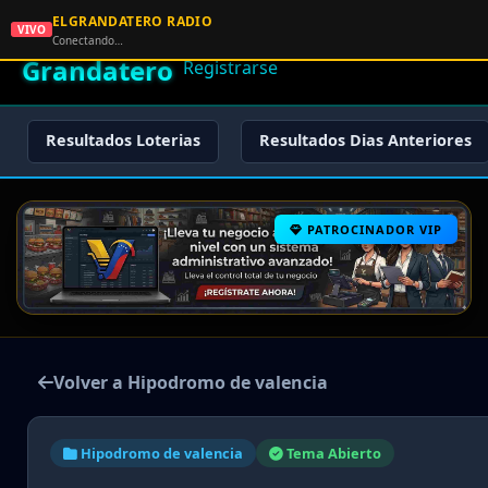
ELGRANDATERO RADIO
🌟 El
VIVO
🏠 Inicio
🔑 Iniciar Sesión
📝
Conectando…
Grandatero
Registrarse
Resultados Loterias
Resultados Dias Anteriores
PATROCINADOR VIP
Volver a Hipodromo de valencia
Hipodromo de valencia
Tema Abierto