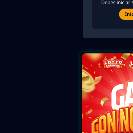
Debes iniciar 
Ini