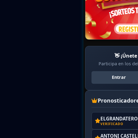
👋 ¡Únete
Participa en los d
Entrar
Pronosticador
ELGRANDATERO 
VERIFICADO
ANTONI CASTE