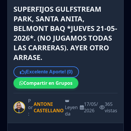
SUPERFIJOS GULFSTREAM
PARK, SANTA ANITA,
BELMONT BAQ *JUEVES 21-05-
2026*. (NO JUGAMOS TODAS
LAS CARRERAS). AYER OTRO
ARRASE.
¡Excelente Aporte! (
0
)
Compartir en Grupos
P
👑
ANTONI
17/05/
365
or
Leyen
CASTELLANO
2026
vistas
:
da