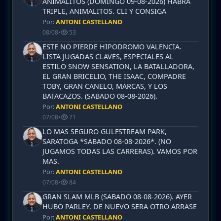
ANIMALITOS (DOMINGO 09-08-2026) HABRÁ
TRIPLE, ANIMALITOS. CLI Y CONSIGA
Por:
ANTONI CASTELLANO
08/08
•
53
ESTE NO PIERDE HIPODROMO VALENCIA.
LISTA JUGADAS CLAVES, ESPECIALES AL
ESTILO SNOW SENSATION, LA BATALLADORA,
EL GRAN BRICELIO, THE ISAAC, COMPADRE
TOBY, GRAN CANELO, MARCAS, Y LOS
BATACAZOS. (SABADO 08-08-2026).
Por:
ANTONI CASTELLANO
07/08
•
71
LO MAS SEGURO GULFSTREAM PARK,
SARATOGA *SABADO 08-08-2026*. (NO
JUGAMOS TODAS LAS CARRERAS). VAMOS POR
MAS.
Por:
ANTONI CASTELLANO
07/08
•
84
GRAN SLAM MLB (SABADO 08-08-2026). AYER
HUBO PARLEY. DE NUEVO SERA OTRO ARRASE
Por:
ANTONI CASTELLANO