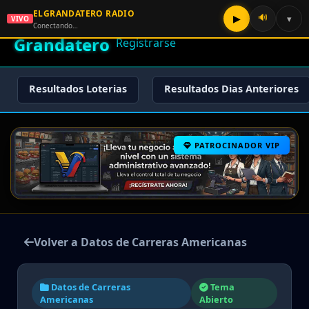
ELGRANDATERO RADIO
🌟 El
🔊
▶
▾
VIVO
🏠 Inicio
🔑 Iniciar Sesión
📝
Conectando…
Grandatero
Registrarse
Resultados Loterias
Resultados Dias Anteriores
PATROCINADOR VIP
Volver a Datos de Carreras Americanas
Datos de Carreras
Tema
Americanas
Abierto