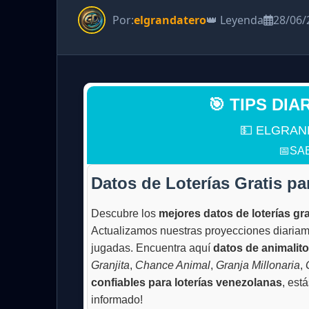
Por:
elgrandatero
👑 Leyenda
28/06/
🎯 TIPS DIA
💵 ELGRAN
📅SAB
Datos de Loterías Gratis pa
Descubre los
mejores datos de loterías gra
Actualizamos nuestras proyecciones diariamen
jugadas. Encuentra aquí
datos de animalit
Granjita
,
Chance Animal
,
Granja Millonaria
,
confiables para loterías venezolanas
, est
informado!