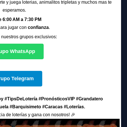
rte y juega loterias, animalitos tripletas y muchos mas te
esperamos.
e 6:00 AM a 7:30 PM
para jugar con
confianza
.
 nuestros grupos exclusivos:
upo WhatsApp
rupo Telegram
 #TipsDeLotería #PronósticosVIP #Grandatero
ela #Barquisimeto #Caracas #Loterías.
ia de loterías y gana con nosotros! 🎉