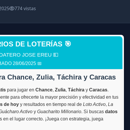
2025
774 vistas
RIOS DE LOTERÍAS 🎯
DATERO JOSE EREU 💵
ADO 28/06/2025 📅
ra Chance, Zulia, Táchira y Caracas
tis
para jugar en
Chance
,
Zulia
,
Táchira
y
Caracas
.
te para ofrecerte la mayor precisión y efectividad en tus
os de hoy
y resultados en tiempo real de
Loto Activo
,
La
Guácharo Activo
y
Guacharito Millonario
. Si buscas
datos
ás en el lugar correcto. ¡Juega con estrategia, juega