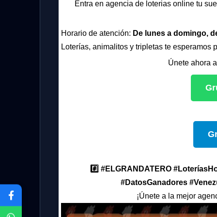
Entra en agencia de loterias online tu sue
Horario de atención:
De lunes a domingo, d
Loterías, animalitos y tripletas te esperamos 
Únete ahora a
Gr
G
#️⃣ #ELGRANDATERO #LoteríasHoy
#DatosGanadores #Venezu
¡Únete a la mejor agenc