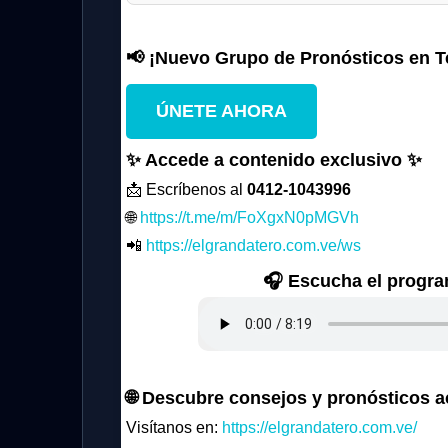
📢 ¡Nuevo Grupo de Pronósticos en T
ÚNETE AHORA
✨ Accede a contenido exclusivo ✨
📩 Escríbenos al
0412-1043996
🌐
https://t.me/m/FoXgxN0pMGVh
📲
https://elgrandatero.com.ve/ws
🎧 Escucha el progr
🌐 Descubre consejos y pronósticos a
Visítanos en:
https://elgrandatero.com.ve/