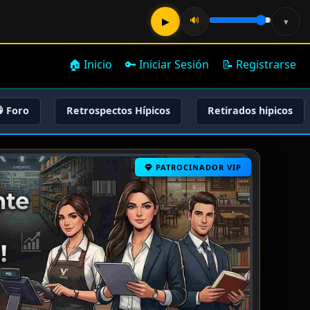
🔊
▶
▾
🏠 Inicio
🔑 Iniciar Sesión
📝 Registrarse
 Foro
Retrospectos Hípicos
Retirados hipicos
PATROCINADOR VIP