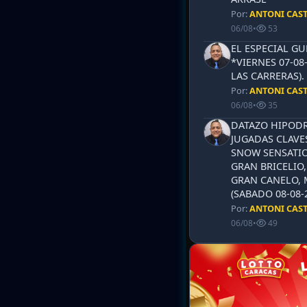
Por:
ANTONI CAS
06/08
•
53
EL ESPECIAL G
*VIERNES 07-08
LAS CARRERAS)
Por:
ANTONI CAS
06/08
•
35
DATAZO HIPODR
JUGADAS CLAVES
SNOW SENSATIO
GRAN BRICELIO,
GRAN CANELO, 
(SABADO 08-08-2
Por:
ANTONI CAS
06/08
•
49