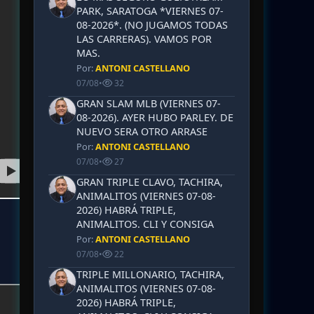
PARK, SARATOGA *VIERNES 07-
08-2026*. (NO JUGAMOS TODAS
LAS CARRERAS). VAMOS POR
MAS.
Por:
ANTONI CASTELLANO
07/08
•
32
GRAN SLAM MLB (VIERNES 07-
08-2026). AYER HUBO PARLEY. DE
NUEVO SERA OTRO ARRASE
Por:
ANTONI CASTELLANO
07/08
•
27
GRAN TRIPLE CLAVO, TACHIRA,
ANIMALITOS (VIERNES 07-08-
2026) HABRÁ TRIPLE,
ANIMALITOS. CLI Y CONSIGA
Por:
ANTONI CASTELLANO
07/08
•
22
TRIPLE MILLONARIO, TACHIRA,
ANIMALITOS (VIERNES 07-08-
2026) HABRÁ TRIPLE,