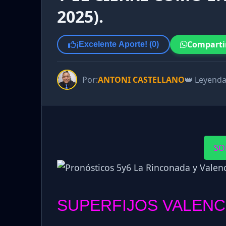
2025).
Comparti
¡Excelente Aporte! (
0
)
Por:
ANTONI CASTELLANO
👑 Leyend
SO
SUPERFIJOS VALENC