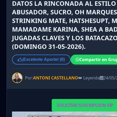
DATOS LA RINCONADA AL ESTILO
ABUSADOR, SUCRO, OH MARQUES
STRINKING MATE, HATSHESUPT, 
MAMADAME KARINA, SHEA A BADD
JUGADAS CLAVES Y LOS BATACAZO
(DOMINGO 31-05-2026).
Compartir en Gru
¡Excelente Aporte! (
0
)
Por:
ANTONI CASTELLANO
👑 Leyenda
24/05/
SOLICITAR SUSCRIPCION VIP