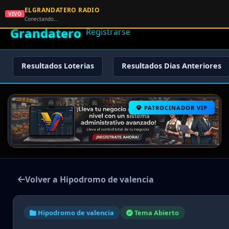
ELGRANDATERO RADIO
🌟 El
VIVO
🏠 Inicio
🔑 Iniciar Sesión
📝
Conectando…
Grandatero
Registrarse
Resultados Loterias
Resultados Dias Anteriores
PATROCINADOR VIP
Volver a Hipodromo de valencia
Hipodromo de valencia
Tema Abierto