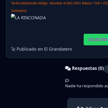
Tarifa máxima del código:
Movistar es BsS 350+ Básico + IVA + IC
Suntuario)
SOLICITAR
🚀 Publicado en El Grandatero
Respuestas (0)
Nadie ha respondido aún