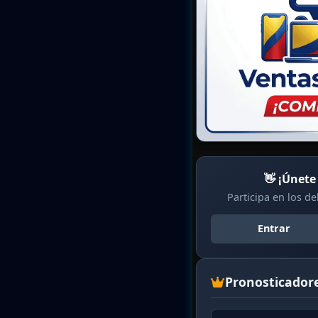
👋 ¡Únete
Participa en los d
Entrar
Pronosticador