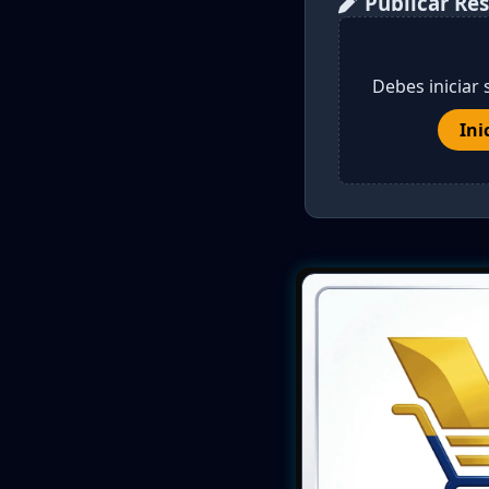
Publicar Re
Debes iniciar 
Ini