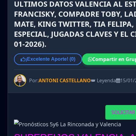
ULTIMOS DATOS VALENCIA AL EST
FRANCISKY, COMPADRE TOBY, LA
MATE, KING TWITTER, TIA FELIPA
ESPECIAL, JUGADAS CLAVES Y EL
01-2026).
Compartir en Gru
¡Excelente Aporte! (
0
)
Por:
ANTONI CASTELLANO
👑 Leyenda
15/01/
SOLICITAR