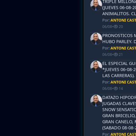
TRIPLE MILLON
(JUEVES 06-08-2
ANIMALITOS. CL
Por:
ANTONI CAS
06/08
•
20
PRONOSTICOS ML
HUBO PARLEY. 
Por:
ANTONI CAS
06/08
•
21
EL ESPECIAL G
*JUEVES 06-08-
LAS CARRERAS)
Por:
ANTONI CAS
06/08
•
14
DATAZO HIPODR
JUGADAS CLAVES
SNOW SENSATIO
GRAN BRICELIO,
GRAN CANELO, 
(SABADO 08-08-2
Por:
ANTONI CAS