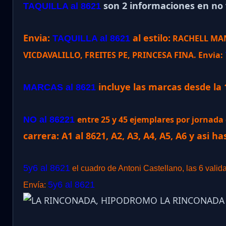
son 2 informaciones en no v
TAQUILLA al 8621
Envia:
al estilo:
RACHELL MANI
TAQUILLA al 8621
VICDAVALILLO, FREITES PE, PRINCESA FINA. Envia:
incluye las marcas desde la 
MARCAS al 8621
entre 25 y 45 ejemplares por jornad
NO al 86221
carrera: A1 al 8621, A2, A3, A4, A5, A6 y asi ha
5y6 al 8621
el cuadro de Antoni Castellano, las 6 valid
5y6 al 8621
Envía: