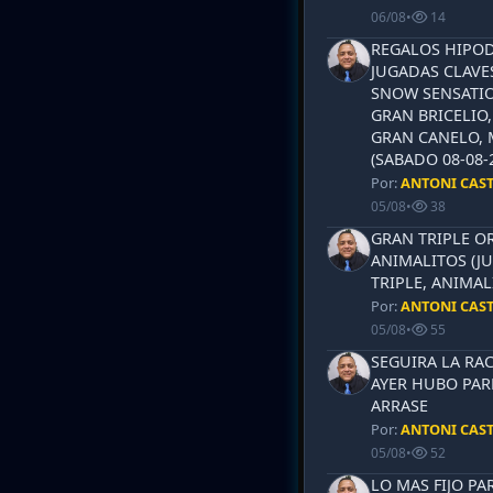
06/08
•
14
REGALOS HIPOD
JUGADAS CLAVES
SNOW SENSATIO
GRAN BRICELIO,
GRAN CANELO, 
(SABADO 08-08-2
Por:
ANTONI CAS
05/08
•
38
GRAN TRIPLE OR
ANIMALITOS (JU
TRIPLE, ANIMAL
Por:
ANTONI CAS
05/08
•
55
SEGUIRA LA RAC
AYER HUBO PAR
ARRASE
Por:
ANTONI CAS
05/08
•
52
LO MAS FIJO PA