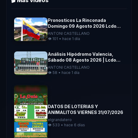
🎬 Más videos
Pronosticos La Rinconada
Domingo 09 Agosto 2026 Lcdo
Antoni Castellano
ANTONI CASTELLANO
👁️ 101 • hace 1 día
Análisis Hipódromo Valencia,
Sábado 08 Agosto 2026 | Lcdo
Antoni Castellano |
ANTONI CASTELLANO
👁️ 58 • hace 1 día
DATOS DE LOTERIAS Y
ANIMALITOS VIERNES 31/07/2026
elgrandatero
👁️ 533 • hace 6 días