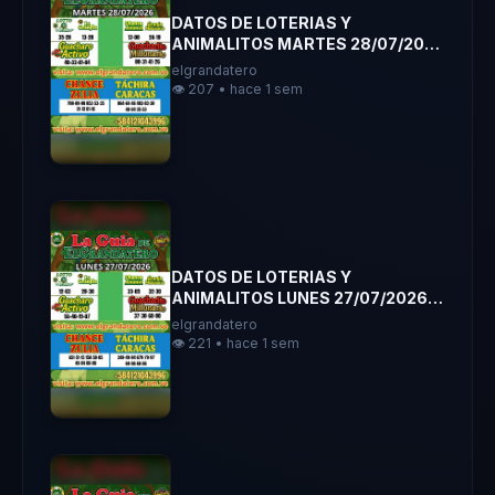
DATOS DE LOTERIAS Y
ANIMALITOS MARTES 28/07/2026
ELGRANDATERO JOSE EREU
elgrandatero
👁️ 207 • hace 1 sem
DATOS DE LOTERIAS Y
ANIMALITOS LUNES 27/07/2026
ELGRANDATERO JOSE EREU
elgrandatero
👁️ 221 • hace 1 sem