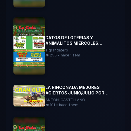
DATOS DE LOTERIAS Y
ANIMALITOS MIERCOLES
29/07/2026 ELGRANDATERO
elgrandatero
JOSE EREU
👁️ 255 • hace 1 sem
LA RINCONADA MEJORES
ACIERTOS JUNIO/JULIO POR
ANTONI CASTELLANO
ANTONI CASTELLANO
👁️ 101 • hace 1 sem