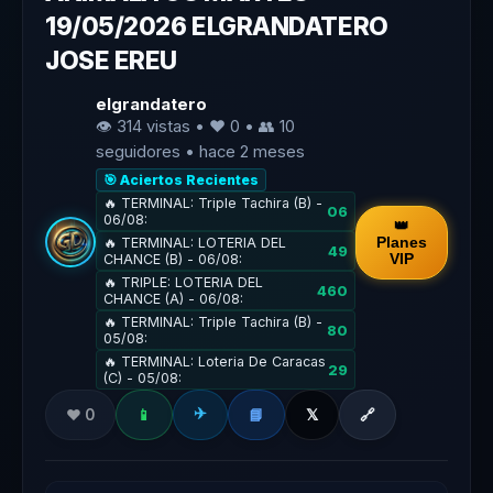
19/05/2026 ELGRANDATERO
JOSE EREU
elgrandatero
👁 314 vistas • ❤️ 0 • 👥
10
seguidores • hace 2 meses
🎯 Aciertos Recientes
🔥 TERMINAL: Triple Tachira (B) -
06
06/08:
👑
Planes
🔥 TERMINAL: LOTERIA DEL
49
VIP
CHANCE (B) - 06/08:
🔥 TRIPLE: LOTERIA DEL
460
CHANCE (A) - 06/08:
🔥 TERMINAL: Triple Tachira (B) -
80
05/08:
🔥 TERMINAL: Loteria De Caracas
29
(C) - 05/08:
✈️
❤️ 0
📱
📘
𝕏
🔗