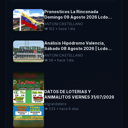
Pronosticos La Rinconada
Domingo 09 Agosto 2026 Lcdo
Antoni Castellano
ANTONI CASTELLANO
👁️ 102 • hace 1 día
Análisis Hipódromo Valencia,
Sábado 08 Agosto 2026 | Lcdo
Antoni Castellano |
ANTONI CASTELLANO
👁️ 58 • hace 1 día
DATOS DE LOTERIAS Y
ANIMALITOS VIERNES 31/07/2026
elgrandatero
👁️ 533 • hace 6 días