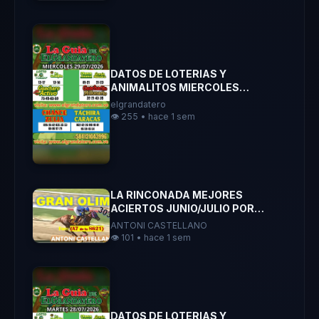
DATOS DE LOTERIAS Y
ANIMALITOS MIERCOLES
29/07/2026 ELGRANDATERO
elgrandatero
JOSE EREU
👁️ 255 • hace 1 sem
LA RINCONADA MEJORES
ACIERTOS JUNIO/JULIO POR
ANTONI CASTELLANO
ANTONI CASTELLANO
👁️ 101 • hace 1 sem
DATOS DE LOTERIAS Y