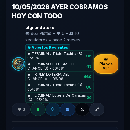
10/05/2028 AYER COBRAMOS
HOY CON TODO
elgrandatero
👁 963 vistas • ❤️ 0 • 👥
10
seguidores • hace 2 meses
🎯 Aciertos Recientes
🔥 TERMINAL: Triple Tachira (B) -
06
06/08:
👑
Planes
🔥 TERMINAL: LOTERIA DEL
49
VIP
CHANCE (B) - 06/08:
🔥 TRIPLE: LOTERIA DEL
460
CHANCE (A) - 06/08:
🔥 TERMINAL: Triple Tachira (B) -
80
05/08:
🔥 TERMINAL: Loteria De Caracas
29
(C) - 05/08:
✈️
❤️ 0
📱
📘
𝕏
🔗